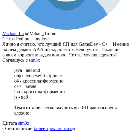
Michael La
@Mihail_Tropin
C++ и Python = my love
Лично я считаю, что лучший ЯП для GameDev - C++. Именно
на нем делают AAA игры, но его тяжело учить. Также не
совсем корректно задам вопрос. Что ты хочешь сделать?
Соглашусь с
sim3x
java - android
objective-c/swift - iphone
c# - кроссплатформенно
с++ - везде
lua - кроссплатформенно
js - веб
Тем кто хочет легко выучить все ЯП даются очень
сложно
Цитата
sim3x
Ответ написан
более трёх лет назад