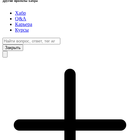
другие проекты хабра
Хабр
Q&A
Карьера
Курсы
Закрыть