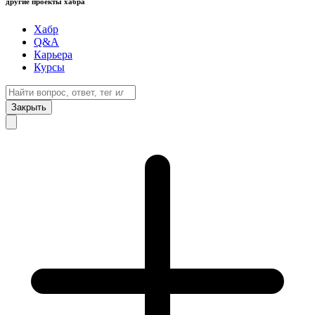
другие проекты хабра
Хабр
Q&A
Карьера
Курсы
Закрыть