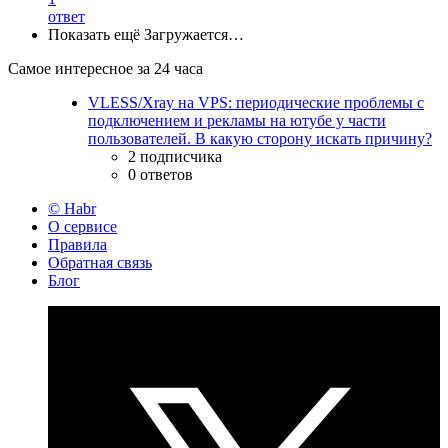
ответ
Показать ещё
Загружается…
Самое интересное за 24 часа
VLESS/Xray на VPS: периодические проблемы с
подключением и рекламы на ютубе у части
пользователей. В какую сторону искать причину?
2 подписчика
0 ответов
© Habr
О сервисе
Правила
Обратная связь
Блог