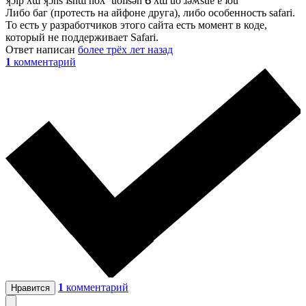
ʞɔıp ʎɯ ʞɔns ʇsnɯ noʎ ‘uoıʇsǝnᕹ ʎɯ uo ɹǝʍsuɐ ɐ ʇou
Либо баг (протесть на айфоне друга), либо особенность safari.
То есть у разработчиков этого сайта есть момент в коде,
который не поддерживает Safari.
Ответ написан
более трёх лет назад
1
комментарий
1
комментарий
Нравится