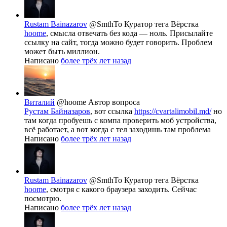
Rustam Bainazarov
@SmthTo
Куратор тега Вёрстка
hoome
, смысла отвечать без кода — ноль. Присылайте
ссылку на сайт, тогда можно будет говорить. Проблем
может быть миллион.
Написано
более трёх лет назад
Виталий
@hoome
Автор вопроса
Рустам Байназаров
, вот ссылка
https://cvartalimobil.md/
но
там когда пробуешь с компа проверить моб устройства,
всё работает, а вот когда с тел заходишь там проблема
Написано
более трёх лет назад
Rustam Bainazarov
@SmthTo
Куратор тега Вёрстка
hoome
, смотря с какого браузера заходить. Сейчас
посмотрю.
Написано
более трёх лет назад