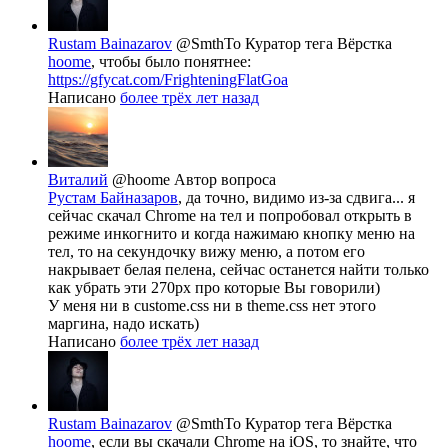
Rustam Bainazarov
@SmthTo
Куратор тега Вёрстка
hoome
, чтобы было понятнее:
https://gfycat.com/FrighteningFlatGoa
Написано
более трёх лет назад
Виталий
@hoome
Автор вопроса
Рустам Байназаров
, да точно, видимо из-за сдвига... я
сейчас скачал Chrome на тел и попробовал открыть в
режиме инкогнито и когда нажимаю кнопку меню на
тел, то на секундочку вижу меню, а потом его
накрывает белая пелена, сейчас останется найти только
как убрать эти 270px про которые Вы говорили)
У меня ни в custome.css ни в theme.css нет этого
маргина, надо искать)
Написано
более трёх лет назад
Rustam Bainazarov
@SmthTo
Куратор тега Вёрстка
hoome
, если вы скачали Chrome на iOS, то знайте, что