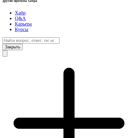
другие проекты хабра
Хабр
Q&A
Карьера
Курсы
Закрыть