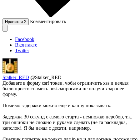
Комментировать
Нравится
2
Facebook
Вконтакте
Twitter
Stalker_RED
@Stalker_RED
Добавьте в форму csrf токен, чобы ограничить xss и нельзя
было просто спамить post-запросами не получив заранее
форму.
Помимо задержки можно еще и капчу показывать.
Задержка 30 секунд с самого старта - немножко перебор, т.к.
три ошибки не сложно и руками сделать (не та раскладка,
капслок). Я бы начал с десяти, например.
Счетчик попыток не только для ip но и для логина, потому что