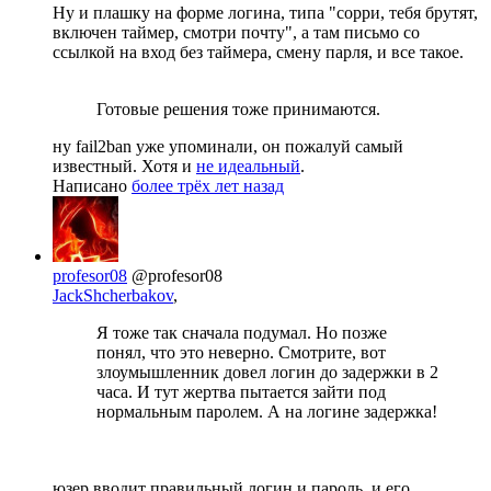
Ну и плашку на форме логина, типа "сорри, тебя брутят,
включен таймер, смотри почту", а там письмо со
ссылкой на вход без таймера, смену парля, и все такое.
Готовые решения тоже принимаются.
ну fail2ban уже упоминали, он пожалуй самый
известный. Хотя и
не идеальный
.
Написано
более трёх лет назад
profesor08
@profesor08
JackShcherbakov
,
Я тоже так сначала подумал. Но позже
понял, что это неверно. Смотрите, вот
злоумышленник довел логин до задержки в 2
часа. И тут жертва пытается зайти под
нормальным паролем. А на логине задержка!
юзер вводит правильный логин и пароль, и его