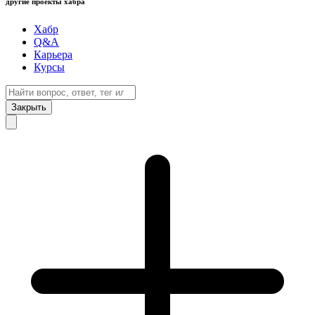
другие проекты хабра
Хабр
Q&A
Карьера
Курсы
Закрыть