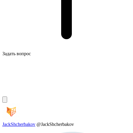
Задать вопрос
JackShcherbakov
@JackShcherbakov