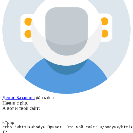
Денис Базарнов
@bazden
Начни с php.
А вот и твой сайт:
<?php

echo "<html><body> Привет. Это мой сайт! </body></html>
?>