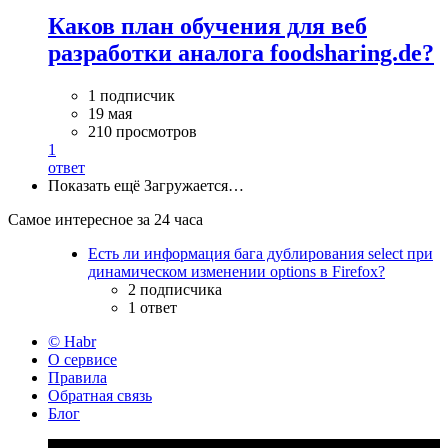
Каков план обучения для веб
разработки аналога foodsharing.de?
1 подписчик
19 мая
210 просмотров
1
ответ
Показать ещё
Загружается…
Самое интересное за 24 часа
Есть ли информация бага дублирования select при
динамическом изменении options в Firefox?
2 подписчика
1 ответ
© Habr
О сервисе
Правила
Обратная связь
Блог