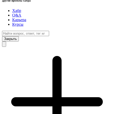
другие проекты хабра
Хабр
Q&A
Карьера
Курсы
Закрыть