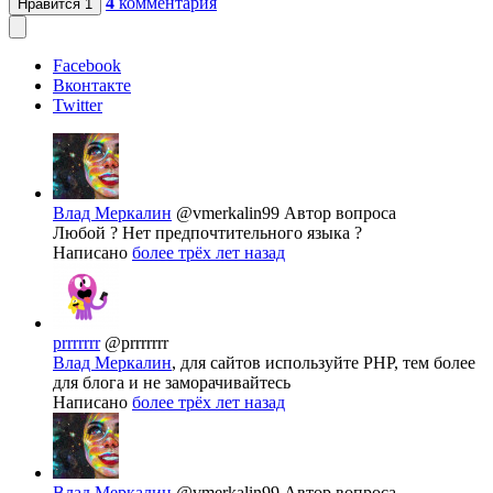
4
комментария
Нравится
1
Facebook
Вконтакте
Twitter
Влад Меркалин
@vmerkalin99
Автор вопроса
Любой ? Нет предпочтительного языка ?
Написано
более трёх лет назад
prrrrrrr
@prrrrrrr
Влад Меркалин
, для сайтов используйте PHP, тем более
для блога и не заморачивайтесь
Написано
более трёх лет назад
Влад Меркалин
@vmerkalin99
Автор вопроса