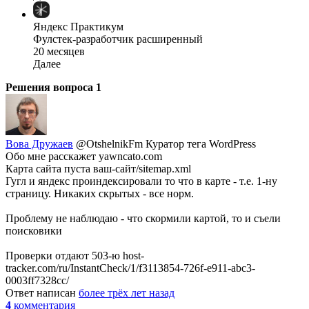
Яндекс Практикум
Фулстек-разработчик расширенный
20 месяцев
Далее
Решения вопроса
1
Вова Дружаев
@OtshelnikFm
Куратор тега WordPress
Обо мне расскажет yawncato.com
Карта сайта пуста ваш-сайт/sitemap.xml
Гугл и яндекс проиндексировали то что в карте - т.е. 1-ну
страницу. Никаких скрытых - все норм.
Проблему не наблюдаю - что скормили картой, то и съели
поисковики
Проверки отдают 503-ю host-
tracker.com/ru/InstantCheck/1/f3113854-726f-e911-abc3-
0003ff7328cc/
Ответ написан
более трёх лет назад
4
комментария