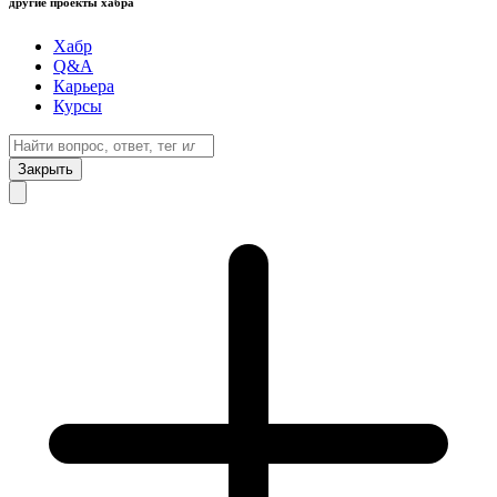
другие проекты хабра
Хабр
Q&A
Карьера
Курсы
Закрыть