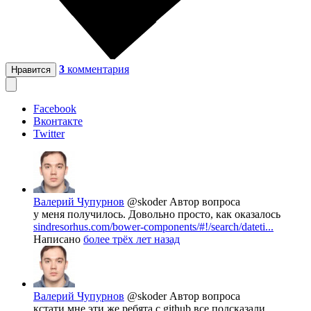
3
комментария
Нравится
Facebook
Вконтакте
Twitter
Валерий Чупурнов
@skoder
Автор вопроса
у меня получилось. Довольно просто, как оказалось
sindresorhus.com/bower-components/#!/search/dateti...
Написано
более трёх лет назад
Валерий Чупурнов
@skoder
Автор вопроса
кстати мне эти же ребята с github все подсказали