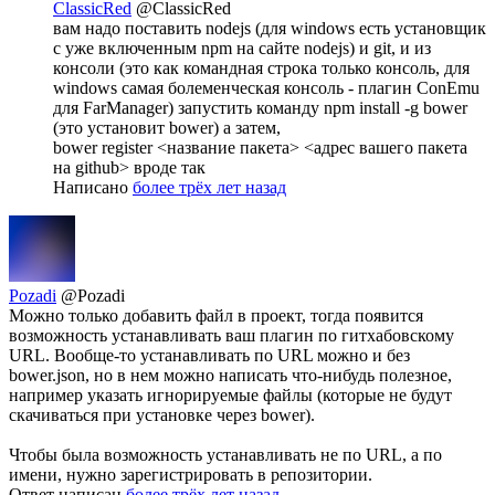
ClassicRed
@ClassicRed
вам надо поставить nodejs (для windows есть установщик
с уже включенным npm на сайте nodejs) и git, и из
консоли (это как командная строка только консоль, для
windows самая болеменческая консоль - плагин ConEmu
для FarManager) запустить команду npm install -g bower
(это установит bower) а затем,
bower register <название пакета> <адрес вашего пакета
на github> вроде так
Написано
более трёх лет назад
Pozadi
@Pozadi
Можно только добавить файл в проект, тогда появится
возможность устанавливать ваш плагин по гитхабовскому
URL. Вообще-то устанавливать по URL можно и без
bower.json, но в нем можно написать что-нибудь полезное,
например указать игнорируемые файлы (которые не будут
скачиваться при установке через bower).
Чтобы была возможность устанавливать не по URL, а по
имени, нужно зарегистрировать в репозитории.
Ответ написан
более трёх лет назад