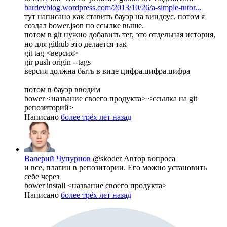
bardevblog.wordpress.com/2013/10/26/a-simple-tutor...
тут написано как ставить бауэр на виндоус, потом я
создал bower.json по ссылке выше.
потом в git нужно добавить тег, это отдельная история,
но для github это делается так
git tag <версия>
gir push origin --tags
версия должна быть в виде цифра.цифра.цифра
потом в бауэр вводим
bower <название своего продукта> <ссылка на git
репозиторий>
Написано
более трёх лет назад
Валерий Чупурнов
@skoder
Автор вопроса
и все, плагин в репозитории. Его можно установить
себе через
bower install <название своего продукта>
Написано
более трёх лет назад