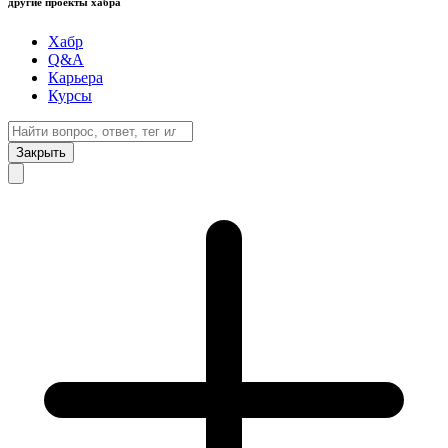
другие проекты хабра
Хабр
Q&A
Карьера
Курсы
Закрыть