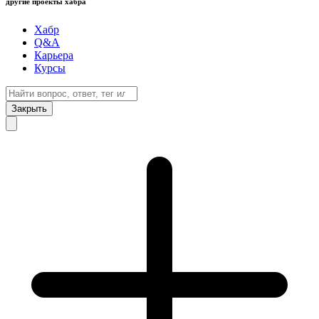
другие проекты хабра
Хабр
Q&A
Карьера
Курсы
Закрыть