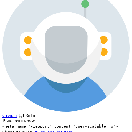
Степан
@L3n1n
Выключить зум:
<meta name="viewport" content="user-scalable=no">
Ответ написан
более трёх лет назад