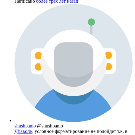
Написано
более трёх лет назад
shushpanio
@shushpanio
Дѣаволъ
, условное форматирование не подойдет т.к. в