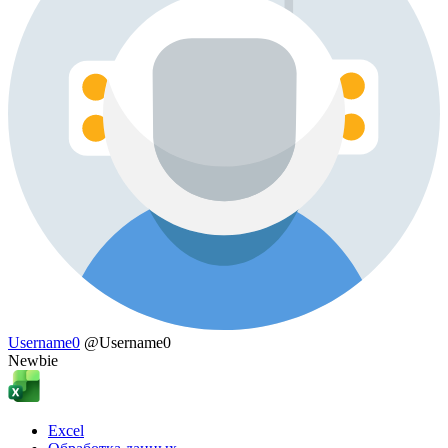
Username0
@Username0
Newbie
Excel