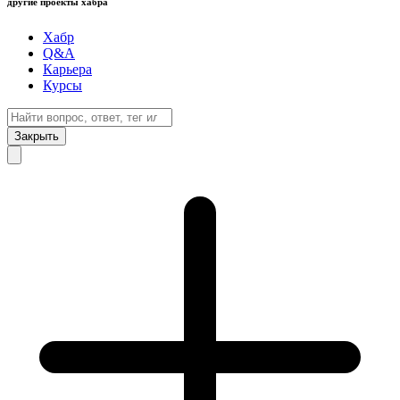
другие проекты хабра
Хабр
Q&A
Карьера
Курсы
Закрыть