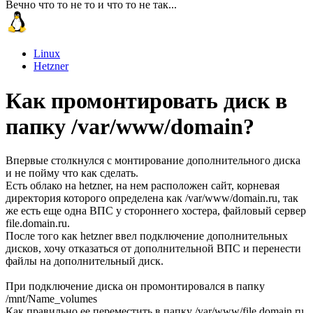
Вечно что то не то и что то не так...
Linux
Hetzner
Как промонтировать диск в
папку /var/www/domain?
Впервые столкнулся с монтирование дополнительного диска
и не пойму что как сделать.
Есть облако на hetzner, на нем расположен сайт, корневая
директория которого определена как /var/www/domain.ru, так
же есть еще одна ВПС у стороннего хостера, файловый сервер
file.domain.ru.
После того как hetzner ввел подключение дополнительных
дисков, хочу отказаться от дополнительной ВПС и перенести
файлы на дополнительный диск.
При подключение диска он промонтировался в папку
/mnt/Name_volumes
Как правильно ее переместить в папку /var/www/file.domain.ru