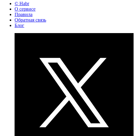
© Habr
О сервисе
Правила
Обратная связь
Блог