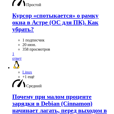
Простой
Курсор «спотыкается» о рамку
окна в Астре (ОС для ПК). Как
убрать?
1 подписчик
20 июн.
358 просмотров
1
ответ
Linux
+1 ещё
Средний
Почему при малом проценте
зарядки в Debian (Cinnamon)
начинает лагать, перед выходом в