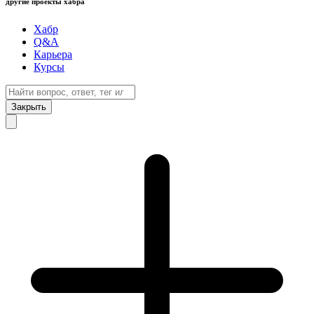
другие проекты хабра
Хабр
Q&A
Карьера
Курсы
Закрыть