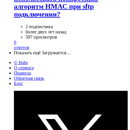
алгоритм HMAC при sftp
подключении?
2 подписчика
более двух лет назад
507 просмотров
0
ответов
Показать ещё
Загружается…
© Habr
О сервисе
Правила
Обратная связь
Блог