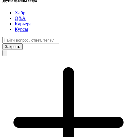
другие проекты хабра
Хабр
Q&A
Карьера
Курсы
Закрыть