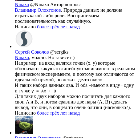
Ninazu
@Ninazu
Автор вопроса
Владимир Олохтонов
, Природа данных не должна
играть какой либо роли. Воспринимаем
последовательность как случайную.
Написано
более трёх лет назад
Сергей Соколов
@sergiks
Ninazu
, можно. Но зависит )
Например, на вход валятся точки (x, y) которые
обозначают какую-то линейную зависимость в реальном
физическом эксперименте, и поэтому все отличаются от
идеальной прямой, но лежат где-то около.
И таких набора данных два. И оба «имеют в виду» одну
и ту же
y = Ax + B
Для таких двух наборов можно посчитать для каждого
свои A и B, и потом сравнив две пары (A, B) сделать
вывод, что они, в общем-то очень близки (насколько?).
Написано
более трёх лет назад