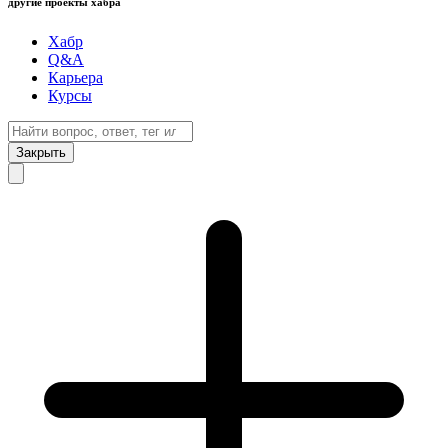
другие проекты хабра
Хабр
Q&A
Карьера
Курсы
Закрыть