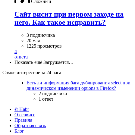
Сложный
Сайт висит при первом заходе на
него. Как такое исправить?
3 подписчика
20 мая
1225 просмотров
4
ответа
Показать ещё
Загружается…
Самое интересное за 24 часа
Есть ли информация бага дублирования select при
динамическом изменении options в Firefox?
2 подписчика
1 ответ
© Habr
О сервисе
Правила
Обратная связь
Блог