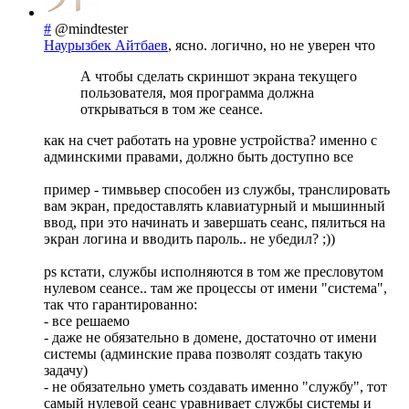
#
@mindtester
Наурызбек Айтбаев
, ясно. логично, но не уверен что
А чтобы сделать скриншот экрана текущего
пользователя, моя программа должна
открываться в том же сеансе.
как на счет работать на уровне устройства? именно с
админскими правами, должно быть доступно все
пример - тимвьвер способен из службы, транслировать
вам экран, предоставлять клавиатурный и мышинный
ввод, при это начинать и завершать сеанс, пялиться на
экран логина и вводить пароль.. не убедил? ;))
ps кстати, службы исполняются в том же пресловутом
нулевом сеансе.. там же процессы от имени "система",
так что гарантированно:
- все решаемо
- даже не обязательно в домене, достаточно от имени
системы (админские права позволят создать такую
задачу)
- не обязательно уметь создавать именно "службу", тот
самый нулевой сеанс уравнивает службы системы и