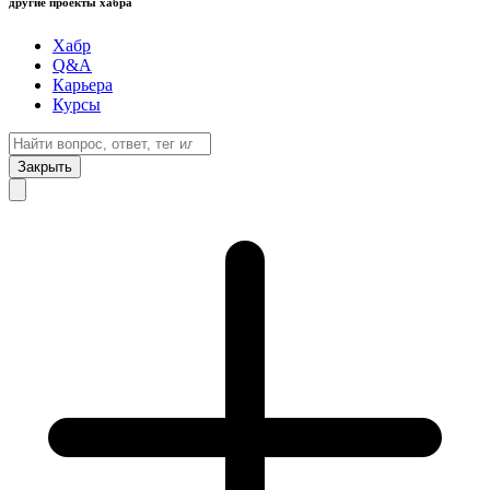
другие проекты хабра
Хабр
Q&A
Карьера
Курсы
Закрыть