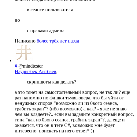
в сеансе пользователя
но
с правами админа
Написано
более трёх лет назад
#
@mindtester
Наурызбек Айтбаев
,
скриншоты как делать?
а это тянет на самостоятельный вопрос, не так ли? еще
раз напомню по фишки тьмвьювера, что бы уйти от
ненужных споров "возможно ли из 0вого сеанса,
грабить экран"? (ибо возможно) а как? - я же не знаю
чем вы владеете?.. если вы зададите конкретный вопрос,
типа "как из 0вого сеанса, грабить экран"?, да еще и
окажется, что он в теге C#, возможно мне будет
интересно, поискать на него ответ* ))