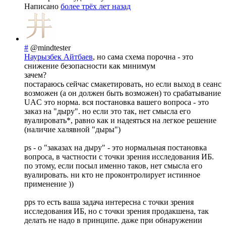
Написано
более трёх лет назад
#
@mindtester
Наурызбек Айтбаев
, но сама схема порочна - это
снижение безопасности как минимум
зачем?
постараюсь сейчас смакетировать, но если выход в сеанс
возможен (а он должен быть возможен) то срабатывание
UAC это норма. вся постановка вашего вопроса - это
заказ на "дыру". но если это так, нет смысла его
вуалировать*, равно как и надеяться на легкое решение
(наличие халявной "дыры")
ps - о "заказах на дыру" - это нормальная постановка
вопроса, в частности с точки зрения исследования ИБ.
по этому, если посыл именно таков, нет смысла его
вуалировать. ни кто не проконтролирует истинное
применение ))
pps то есть ваша задача интересна с точки зрения
исследования ИБ, но с точки зрения продакшена, так
делать не надо в принципе. даже при обнаружении