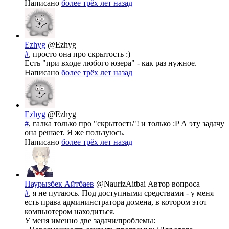
Написано
более трёх лет назад
Ezhyg
@Ezhyg
#
, просто она про скрытость :)
Есть "при входе любого юзера" - как раз нужное.
Написано
более трёх лет назад
Ezhyg
@Ezhyg
#
, галка только про "скрытость"! и только :P А эту задачу
она решает. Я же пользуюсь.
Написано
более трёх лет назад
Наурызбек Айтбаев
@NaurizAitbai
Автор вопроса
#
, я не путаюсь. Под доступными средствами - у меня
есть права админинстратора домена, в котором этот
компьютером находиться.
У меня именно две задачи/проблемы: