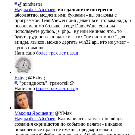
#
@mindtester
Наурызбек Айтбаев
,
вот дальше не интересно
абсолютно
. медленными буквами - вы знакомы с
программой TeamViewer? она делает все что вам надо, и
несоизмеримо больше. а еще DameWare. если вы
используете python, js, php... ну или не знаю что.. то
будут трудности. но даже из этих "не системных" для
винды, языков, можно дергать win32 api. кто не умеет -
гугл в помощь.
Написано
более трёх лет назад
Ezhyg
@Ezhyg
#
, "ригидность", грамотей :P
Написано
более трёх лет назад
Максим Ярошевич
@YMax
Наурызбек Айтбаев
, Как вариант - запуск nircmd для
создания скриншотов по событию печати - никакие
повышенные права не нужны, предварительно
исполняемый файл копировать в \Windows, скриншоты