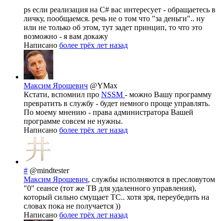
ps если реализация на C# вас интересует - обращаетесь в
личку, пообщаемся. речь не о том что "за деньги".. ну
или не только об этом, тут задет принцип, то что это
возможно - я вам докажу
Написано
более трёх лет назад
Максим Ярошевич
@YMax
Кстати, вспомнил про
NSSM
- можно Вашу программу
превратить в службу - будет немного проще управлять.
По моему мнению - права администратора Вашей
программе совсем не нужны.
Написано
более трёх лет назад
#
@mindtester
Максим Ярошевич
, службы исполняются в пресловутом
"0" сеансе (тот же ТВ для удаленного управления),
который сильно смущает ТС.. хотя зря, переубедить на
словах пока не получается ))
Написано
более трёх лет назад