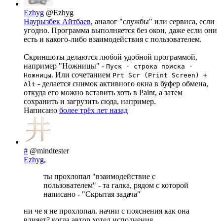
Ezhyg
@Ezhyg
Наурызбек Айтбаев
, аналог "службы" или сервиса, если
угодно. Программа выполняется без окон, даже если они
есть и какого-либо взаимодействия с пользователем.
Скриншоты делаются любой удобной программой,
например "Ножницы" -
Пуск - строка поиска -
. Или сочетанием
Ножницы
Prt Scr (Print Screen) +
- делается снимок активного окна в буфер обмена,
Alt
откуда его можно вставить хоть в Paint, а затем
сохранить и загрузить сюда, например.
Написано
более трёх лет назад
#
@mindtester
Ezhyg
,
ты прохлопал "взаимодействие с
пользователем" - та галка, рядом с которой
написано - "Скрытая задача"
ни че я не прохлопал. начни с пояснения как она
влияет? когда автор хотел исполнения