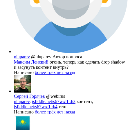
nluparev
@nluparev
Автор вопроса
Максим Ленский
огонь. теперь как сделать drop shadow
и засунуть контент внутрь?
Написано
более трёх лет назад
Сергей Горячев
@webirus
nluparev
,
jsfiddle.net/s67wxfLd/3
контент,
jsfiddle.net/s67wxfLd/4
тень
Написано
более трёх лет назад