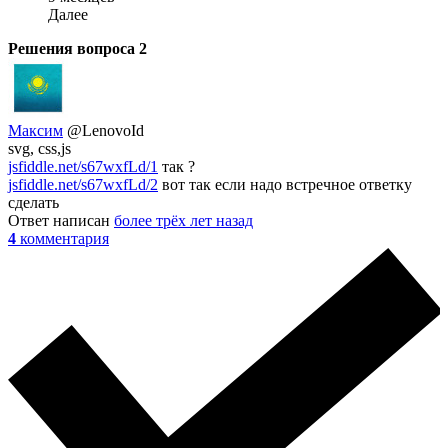
Далее
Решения вопроса
2
Максим
@LenovoId
svg, css,js
jsfiddle.net/s67wxfLd/1
так ?
jsfiddle.net/s67wxfLd/2
вот так если надо встречное ответку
сделать
Ответ написан
более трёх лет назад
4
комментария