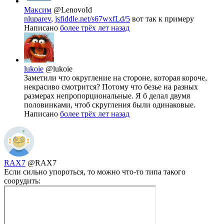
Максим
@LenovoId
nluparev
,
jsfiddle.net/s67wxfLd/5
вот так к примеру
Написано
более трёх лет назад
lukoie
@lukoie
Заметили что округление на стороне, которая короче,
некрасиво смотрится? Потому что безье на разных
размерах непропорциональные. Я б делал двумя
половинками, чтоб скругления были одинаковые.
Написано
более трёх лет назад
RAX7
@RAX7
Если сильно упороться, то можно что-то типа такого
соорудить: