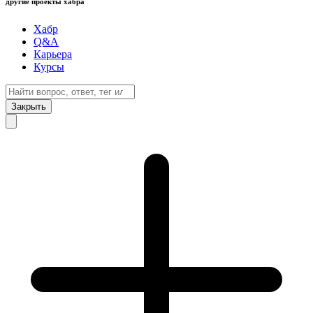
другие проекты хабра
Хабр
Q&A
Карьера
Курсы
Закрыть