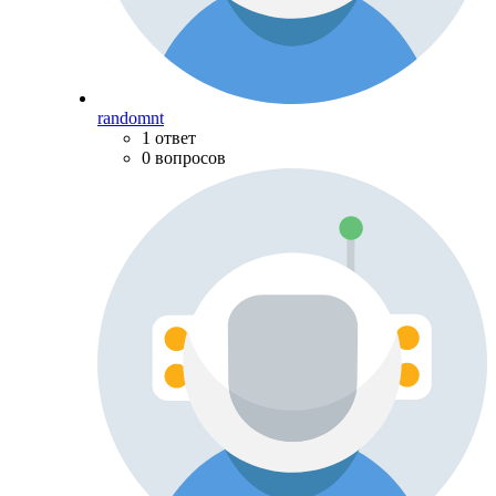
randomnt
1 ответ
0 вопросов