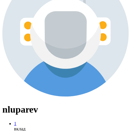
nluparev
1
вклад