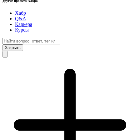
другие проекты хабра
Хабр
Q&A
Карьера
Курсы
Закрыть