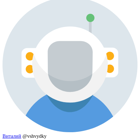
Виталий
@vshvydky