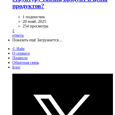
продуктов?
1 подписчик
20 нояб. 2025
254 просмотра
2
ответа
Показать ещё
Загружается…
© Habr
О сервисе
Правила
Обратная связь
Блог