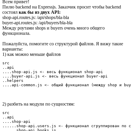
Всем привет!
Пилю backend на Expressjs. Заказчик просит чтобы backend
состоял
как бы из двух API:
shop-api.routes.js: /api/shops/bla-bla
buyer-api.routes.js: /api/buyers/bla-bla
Между роутами shops и buyers очень много общего
функционала.
Пожалуйста, помогите со структурой файлов. Я вижу такие
варианты:
1) как можно меньше файлов
src

..api

....shop-api.js <- весь функционал shop-api

....buyer-api.js <- весь функционал buyer-api

..helpers

....api-common.js <- общий функционал (между shop и buy
2) разбить на модули по сущностям:
src

..api

....shop-api 

......shop-api.users.js <- функционал сгруппирован по с
......shop-api.books.js
