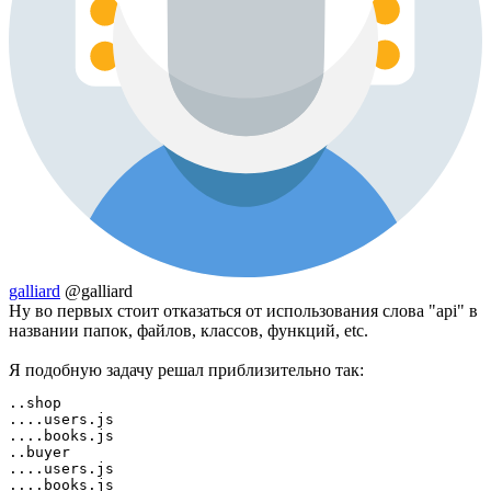
galliard
@galliard
Ну во первых стоит отказаться от использования слова "api" в
названии папок, файлов, классов, функций, etc.
Я подобную задачу решал приблизительно так:
..shop

....users.js

....books.js

..buyer

....users.js

....books.js
