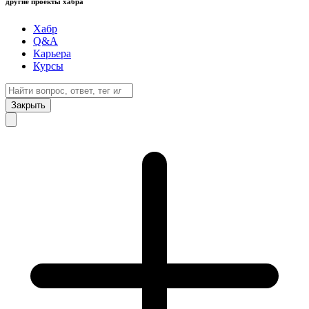
другие проекты хабра
Хабр
Q&A
Карьера
Курсы
Закрыть