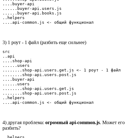
....buyer-api

......buyer-api.users.js

......buyer-api.books.js

..helpers

....api-common.js <- общий функционал
3) 1 роут - 1 файл (разбить еще сильнее)
src

..api

....shop-api 

......users

........shop-api.users.get.js <- 1 роут - 1 файл

........shop-api.users.post.js 

....buyer-api

......users

........shop-api.users.get.js 

........shop-api.users.post.js 

..helpers

....api-common.js <- общий функционал
4) другая проблема:
огромный api-common.js
. Может его
разбить?
..helpers
