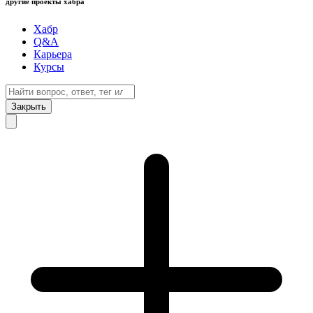
другие проекты хабра
Хабр
Q&A
Карьера
Курсы
Закрыть