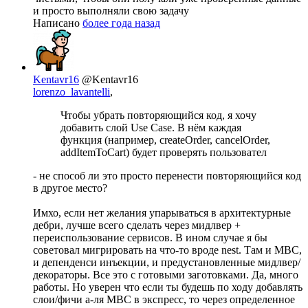
и просто выполняли свою задачу
Написано
более года назад
Kentavr16
@Kentavr16
lorenzo_lavantelli
,
Чтобы убрать повторяющийся код, я хочу
добавить слой Use Case. В нём каждая
функция (например, createOrder, cancelOrder,
addItemToCart) будет проверять пользовател
- не способ ли это просто перенести повторяющийся код
в другое место?
Имхо, если нет желания упарываться в архитектурные
дебри, лучше всего сделать через мидлвер +
переиспользование сервисов. В ином случае я бы
советовал мигрировать на что-то вроде nest. Там и МВС,
и депенденси инъекции, и предустановленные мидлвер/
декораторы. Все это с готовыми заготовками. Да, много
работы. Но уверен что если ты будешь по ходу добавлять
слои/фичи а-ля МВС в экспресс, то через определенное