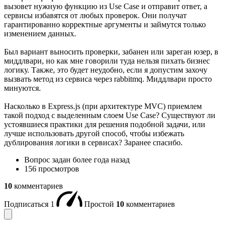
вызовет нужную функцию из Use Case и отправит ответ, а
сервисы избавятся от любых проверок. Они получат
гарантированно корректные аргументы и займутся только
изменением данных.
Был вариант выносить проверки, забанен или зареган юзер, в
миддлвари, но как мне говорили туда нельзя пихать бизнес
логику. Также, это будет неудобно, если я допустим захочу
вызвать метод из сервиса через rabbitmq. Миддлвари просто
минуются.
Насколько в Express.js (при архитектуре MVC) приемлем
такой подход с выделенным слоем Use Case? Существуют ли
устоявшиеся практики для решения подобной задачи, или
лучше использовать другой способ, чтобы избежать
дублирования логики в сервисах? Заранее спасибо.
Вопрос задан
более года назад
156 просмотров
10
комментариев
Подписаться
1
Простой
10
комментариев