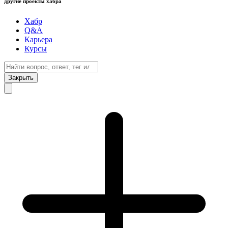
другие проекты хабра
Хабр
Q&A
Карьера
Курсы
Закрыть