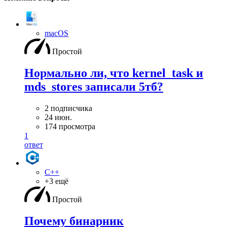
macOS
Простой
Нормально ли, что kernel_task и
mds_stores записали 5тб?
2 подписчика
24 июн.
174 просмотра
1
ответ
C++
+3 ещё
Простой
Почему бинарник