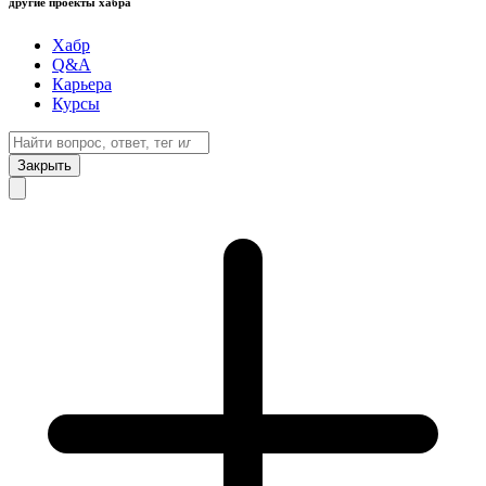
другие проекты хабра
Хабр
Q&A
Карьера
Курсы
Закрыть