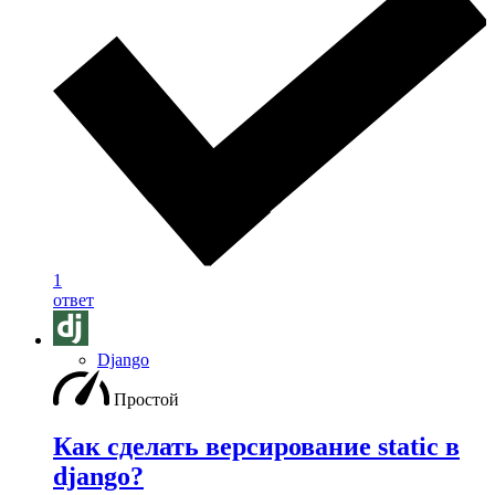
1
ответ
Django
Простой
Как сделать версирование static в
django?