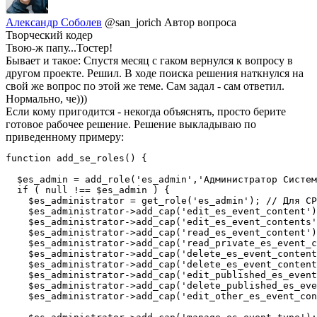
Александр Соболев
@san_jorich
Автор вопроса
Творческий кодер
Твою-ж папу...Тостер!
Бывает и такое: Спустя месяц с гаком вернулся к вопросу в
другом проекте. Решил. В ходе поиска решения наткнулся на
свой же вопрос по этой же теме. Сам задал - сам ответил.
Нормально, че)))
Если кому пригодится - некогда объяснять, просто берите
готовое рабочее решение. Решение выкладываю по
приведенному примеру:
function add_se_roles() {

  $es_admin = add_role('es_admin','Администратор Систем
  if ( null !== $es_admin ) {

    $es_administrator = get_role('es_admin'); // Для CP
    $es_administrator->add_cap('edit_es_event_content')
    $es_administrator->add_cap('edit_es_event_contents'
    $es_administrator->add_cap('read_es_event_content')
    $es_administrator->add_cap('read_private_es_event_c
    $es_administrator->add_cap('delete_es_event_content
    $es_administrator->add_cap('delete_es_event_content
    $es_administrator->add_cap('edit_published_es_event
    $es_administrator->add_cap('delete_published_es_eve
    $es_administrator->add_cap('edit_other_es_event_con