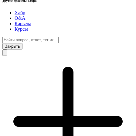
другие проекты хабра
Хабр
Q&A
Карьера
Курсы
Закрыть