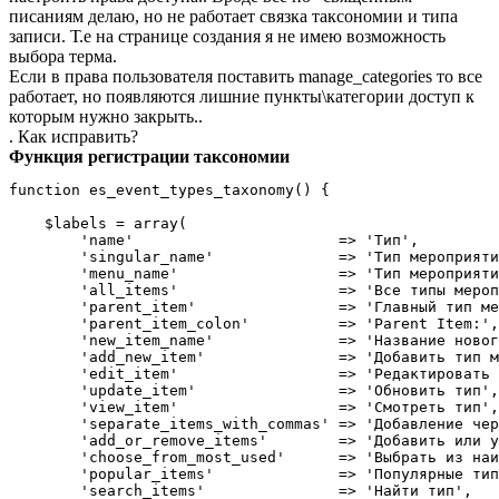
писаниям делаю, но не работает связка таксономии и типа
записи. Т.е на странице создания я не имею возможность
выбора терма.
Если в права пользователя поставить manage_categories то все
работает, но появляются лишние пункты\категории доступ к
которым нужно закрыть..
. Как исправить?
Функция регистрации таксономии
function es_event_types_taxonomy() {

    $labels = array(

        'name'                       => 'Тип',

        'singular_name'              => 'Тип мероприяти
        'menu_name'                  => 'Тип мероприяти
        'all_items'                  => 'Все типы мероп
        'parent_item'                => 'Главный тип ме
        'parent_item_colon'          => 'Parent Item:',

        'new_item_name'              => 'Название новог
        'add_new_item'               => 'Добавить тип м
        'edit_item'                  => 'Редактировать 
        'update_item'                => 'Обновить тип',

        'view_item'                  => 'Смотреть тип',

        'separate_items_with_commas' => 'Добавление чер
        'add_or_remove_items'        => 'Добавить или у
        'choose_from_most_used'      => 'Выбрать из наи
        'popular_items'              => 'Популярные тип
        'search_items'               => 'Найти тип',
