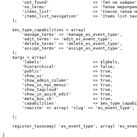
        'not_found'                  => 'Тип не найден'
        'no_terms'                   => 'Типов мероприя
        'items_list'                 => 'Список типов м
        'items_list_navigation'      => 'Items list nav
    );

    $es_type_capabilities = array(

        'manage_terms' => 'manage_es_event_type',

        'edit_terms' => 'edit_es_event_type',

        'delete_terms' => 'delete_es_event_type',

        'assign_terms' => 'assign_es_event_type',

    );

    $args = array(

        'labels'                     => $labels,

        'hierarchical'               => false,

        'public'                     => true,

        'show_ui'                    => true,

        'show_admin_column'          => true,

        'show_in_nav_menus'          => true,

        'show_tagcloud'              => true,

        'show_in_quick_edit'         => true,

        'meta_box_cb'                => true,

        'capabilities'               => $es_type_capabi
        'rewrite' => array( 'slug' => 'es_event_type', 
    );

    register_taxonomy( 'es_event_type', array( 'es_even
}
