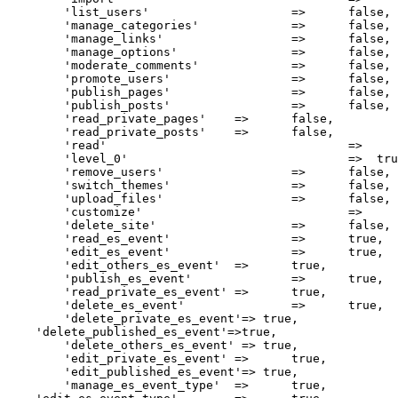
	'list_users'			=>	false,

	'manage_categories'		=>	false,

	'manage_links'			=>	false,

	'manage_options'		=>	false,

	'moderate_comments'		=>	false,

	'promote_users'			=>	false,

	'publish_pages'			=>	false,

	'publish_posts'			=>	false,

	'read_private_pages'	=>	false,

	'read_private_posts'	=>	false,

	'read'					=>	true,

	'level_0' 				=>  true,

	'remove_users'			=>	false,

	'switch_themes'			=>	false,

	'upload_files'			=>	false,

	'customize'				=>	false,

	'delete_site'			=>	false,

	'read_es_event'			=>	true,

	'edit_es_event'			=>	true,

	'edit_others_es_event'	=>	true,

	'publish_es_event'		=>	true,

	'read_private_es_event'	=>	true,

	'delete_es_event'		=>	true,

	'delete_private_es_event'=> true,

    'delete_published_es_event'=>true,

	'delete_others_es_event' => true,

	'edit_private_es_event'	=>	true,

	'edit_published_es_event'=> true,

	'manage_es_event_type'	=>	true,
