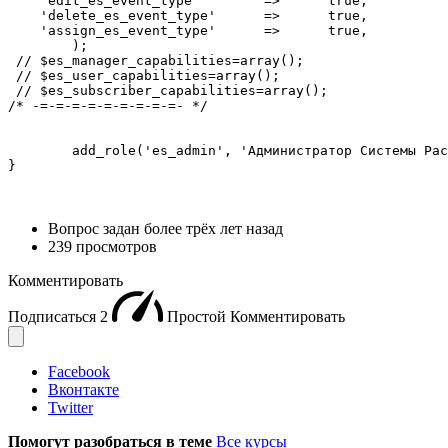
    'edit_es_event_type'	=>	true,

    'delete_es_event_type'	=>	true,

    'assign_es_event_type'	=>	true,

 	);

 // $es_manager_capabilities=array();

 // $es_user_capabilities=array();

 // $es_subscriber_capabilities=array();

/* -=-=-=-=-=-=-=-=-=- */

	add_role('es_admin', 'Администратор Системы Расписания', $es_admin_capabilities);

}
Вопрос задан
более трёх лет назад
239 просмотров
Комментировать
Подписаться
2
Простой
Комментировать
Facebook
Вконтакте
Twitter
Помогут разобраться в теме
Все курсы