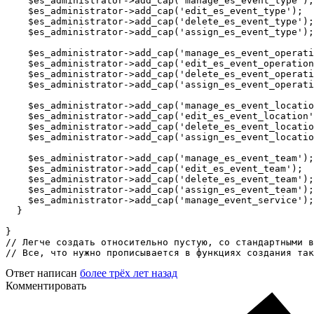
    $es_administrator->add_cap('manage_es_event_type');
    $es_administrator->add_cap('edit_es_event_type');

    $es_administrator->add_cap('delete_es_event_type');

    $es_administrator->add_cap('assign_es_event_type');

    $es_administrator->add_cap('manage_es_event_operati
    $es_administrator->add_cap('edit_es_event_operation
    $es_administrator->add_cap('delete_es_event_operati
    $es_administrator->add_cap('assign_es_event_operati
    $es_administrator->add_cap('manage_es_event_locatio
    $es_administrator->add_cap('edit_es_event_location'
    $es_administrator->add_cap('delete_es_event_locatio
    $es_administrator->add_cap('assign_es_event_locatio
    $es_administrator->add_cap('manage_es_event_team');

    $es_administrator->add_cap('edit_es_event_team');

    $es_administrator->add_cap('delete_es_event_team');

    $es_administrator->add_cap('assign_es_event_team');

    $es_administrator->add_cap('manage_event_service');

  }  

}

// Легче создать относительно пустую, со стандартными в
// Все, что нужно прописывается в функциях создания так
Ответ написан
более трёх лет назад
Комментировать