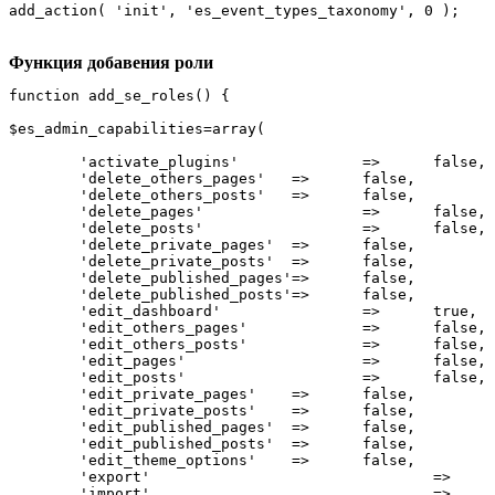
add_action( 'init', 'es_event_types_taxonomy', 0 );
Функция добавения роли
function add_se_roles() {

$es_admin_capabilities=array(

 	'activate_plugins'		=>	false,

 	'delete_others_pages'	=>	false,

 	'delete_others_posts'	=>	false,

 	'delete_pages'			=>	false,

 	'delete_posts'			=>	false,

 	'delete_private_pages'	=>	false,

 	'delete_private_posts'	=>	false,

 	'delete_published_pages'=>	false,

 	'delete_published_posts'=>	false,

 	'edit_dashboard'		=>	true,

 	'edit_others_pages'		=>	false,

 	'edit_others_posts'		=>	false,

	'edit_pages'			=>	false,

	'edit_posts'			=>	false,

	'edit_private_pages'	=>	false,

	'edit_private_posts'	=>	false,

	'edit_published_pages'  =>	false,

	'edit_published_posts'  =>	false,

	'edit_theme_options'	=>	false,

	'export'				=>	false,

	'import'				=>	false,
