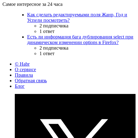
Самое интересное за 24 часа
Как сделать редактируемыми поля Жанр, Год и
Успели посмотреть?
2 подписчика
1 ответ
Есть ли информация бага дублирования select при
динамическом изменении options в Firefox?
2 подписчика
1 ответ
© Habr
О сервисе
Правила
Обратная связь
Блог