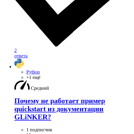
2
ответа
Python
+1 ещё
Средний
Почему не работает пример
quickstart из документации
GLiNKER?
1 подписчик