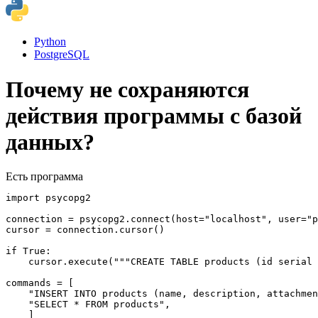
Python
PostgreSQL
Почему не сохраняются
действия программы с базой
данных?
Есть программа
import psycopg2

connection = psycopg2.connect(host="localhost", user="p
cursor = connection.cursor()

if True:

    cursor.execute("""CREATE TABLE products (id serial 
commands = [

    "INSERT INTO products (name, description, attachmen
    "SELECT * FROM products",

    ]
