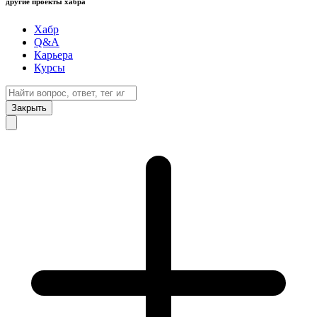
другие проекты хабра
Хабр
Q&A
Карьера
Курсы
Закрыть