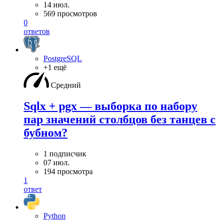
14 июл.
569 просмотров
0
ответов
PostgreSQL
+1 ещё
Средний
Sqlx + pgx — выборка по набору
пар значений столбцов без танцев с
бубном?
1 подписчик
07 июл.
194 просмотра
1
ответ
Python