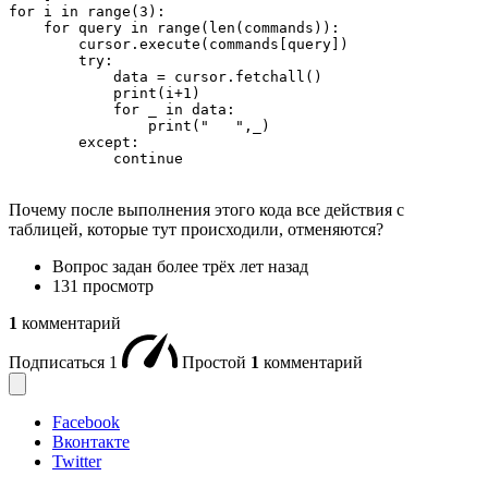
for i in range(3):

    for query in range(len(commands)):

        cursor.execute(commands[query])

        try:

            data = cursor.fetchall()

            print(i+1)

            for _ in data:

                print("   ",_)

        except:

            continue
Почему после выполнения этого кода все действия с
таблицей, которые тут происходили, отменяются?
Вопрос задан
более трёх лет назад
131 просмотр
1
комментарий
Подписаться
1
Простой
1
комментарий
Facebook
Вконтакте
Twitter