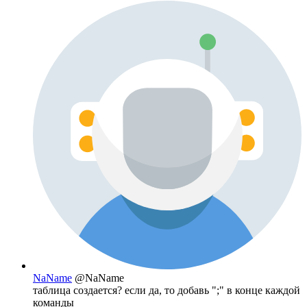
NaName
@NaName
таблица создается? если да, то добавь ";" в конце каждой
команды