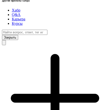
другие проекты хабра
Хабр
Q&A
Карьера
Курсы
Закрыть