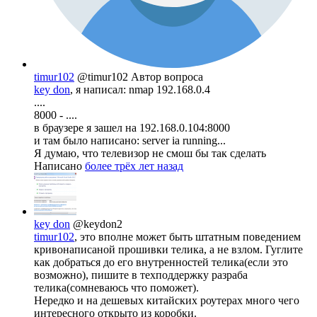
timur102
@timur102
Автор вопроса
key don
, я написал: nmap 192.168.0.4
....
8000 - ....
в браузере я зашел на 192.168.0.104:8000
и там было написано: server ia running...
Я думаю, что телевизор не смош бы так сделать
Написано
более трёх лет назад
key don
@keydon2
timur102
, это вполне может быть штатным поведением
кривонаписаной прошивки телика, а не взлом. Гуглите
как добраться до его внутренностей телика(если это
возможно), пишите в техподдержку разраба
телика(сомневаюсь что поможет).
Нередко и на дешевых китайских роутерах много чего
интересного открыто из коробки.