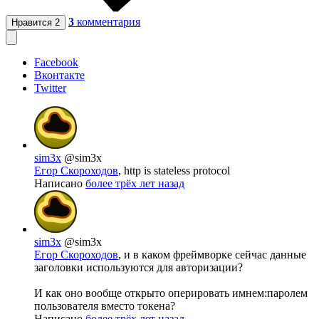
3
комментария
Нравится
2
Facebook
Вконтакте
Twitter
sim3x
@sim3x
Егор Скороходов
, http is stateless protocol
Написано
более трёх лет назад
sim3x
@sim3x
Егор Скороходов
, и в каком фреймворке сейчас данные
заголовки используются для авторизации?
И как оно вообще открыто оперировать имнем:паролем
пользователя вместо токена?
Написано
более трёх лет назад