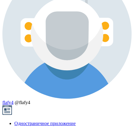
flafy4
@flafy4
Одностраничное приложение