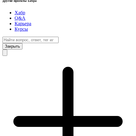
другие проекты хабра
Хабр
Q&A
Карьера
Курсы
Закрыть