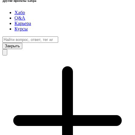
другие проекты хабра
Хабр
Q&A
Карьера
Курсы
Закрыть