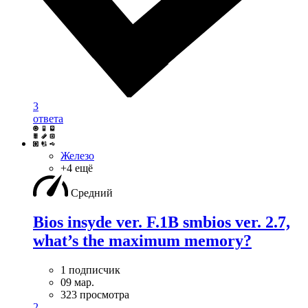
3
ответа
Железо
+4 ещё
Средний
Bios insyde ver. F.1B smbios ver. 2.7,
what’s the maximum memory?
1 подписчик
09 мар.
323 просмотра
2