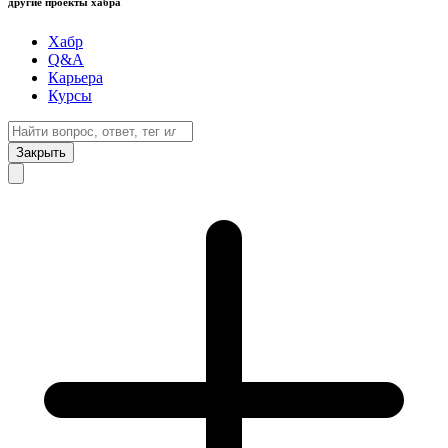
другие проекты хабра
Хабр
Q&A
Карьера
Курсы
Закрыть