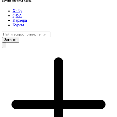
другие проекты хабра
Хабр
Q&A
Карьера
Курсы
Закрыть