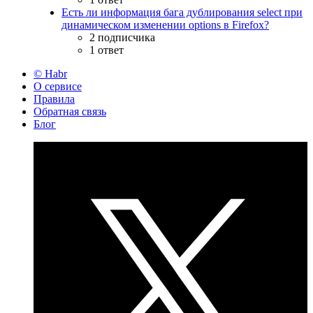
Есть ли информация бага дублирования select при
динамическом изменении options в Firefox?
2 подписчика
1 ответ
© Habr
О сервисе
Правила
Обратная связь
Блог