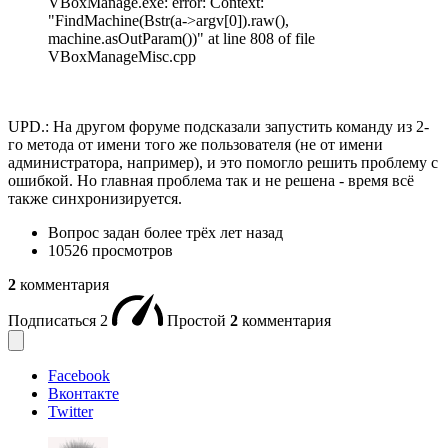
VBoxManage.exe: error: Context:
"FindMachine(Bstr(a->argv[0]).raw(),
machine.asOutParam())" at line 808 of file
VBoxManageMisc.cpp
UPD.: На другом форуме подсказали запустить команду из 2-
го метода от имени того же пользователя (не от имени
администратора, например), и это помогло решить проблему с
ошибкой. Но главная проблема так и не решена - время всё
также синхронизируется.
Вопрос задан
более трёх лет назад
10526 просмотров
2
комментария
Подписаться
2
Простой
2
комментария
Facebook
Вконтакте
Twitter