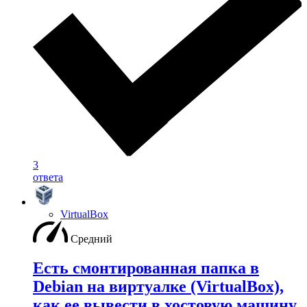
3
ответа
VirtualBox
Средний
Есть смонтированная папка в
Debian на виртуалке (VirtualBox),
как ее вывести в хостовую машину