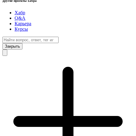
другие проекты хабра
Хабр
Q&A
Карьера
Курсы
Закрыть