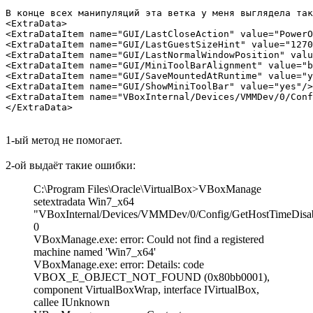
В конце всех манипуляций эта ветка у меня выглядела так

<ExtraData>

<ExtraDataItem name="GUI/LastCloseAction" value="PowerO
<ExtraDataItem name="GUI/LastGuestSizeHint" value="1270
<ExtraDataItem name="GUI/LastNormalWindowPosition" valu
<ExtraDataItem name="GUI/MiniToolBarAlignment" value="b
<ExtraDataItem name="GUI/SaveMountedAtRuntime" value="y
<ExtraDataItem name="GUI/ShowMiniToolBar" value="yes"/>

<ExtraDataItem name="VBoxInternal/Devices/VMMDev/0/Conf
</ExtraData>
1-ый метод не помогает.
2-ой выдаёт такие ошибки:
C:\Program Files\Oracle\VirtualBox>VBoxManage
setextradata Win7_x64
"VBoxInternal/Devices/VMMDev/0/Config/GetHostTimeDisa
0
VBoxManage.exe: error: Could not find a registered
machine named 'Win7_x64'
VBoxManage.exe: error: Details: code
VBOX_E_OBJECT_NOT_FOUND (0x80bb0001),
component VirtualBoxWrap, interface IVirtualBox,
callee IUnknown