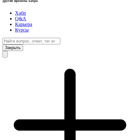
другие проекты хабра
Хабр
Q&A
Карьера
Курсы
Закрыть