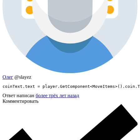
Олег
@slayez
coinText.text = player.GetComponent<MoveItems>().coin.T
Ответ написан
более трёх лет назад
Комментировать