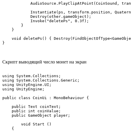
            AudioSource.PlayClipAtPoint(CoinSound, tran
            Instantiate(ps, transform.position, Quatern
            Destroy(other.gameObject);

            Invoke("deletePs", 0.3f);

        }

    }

    void deletePs() { Destroy(FindObjectOfType<GameObje
}
Скрипт выводящий число монет на экран
using System.Collections;

using System.Collections.Generic;

using UnityEngine.UI;

using UnityEngine;

public class CoinUi : MonoBehaviour {

    public Text coinText;

    public int coinValue;

    public GameObject player;

	void Start ()

    {
