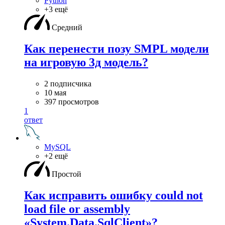
Python
+3 ещё
Средний
Как перенести позу SMPL модели
на игровую 3д модель?
2 подписчика
10 мая
397 просмотров
1
ответ
MySQL
+2 ещё
Простой
Как исправить ошибку could not
load file or assembly
«System.Data.SqlClient»?