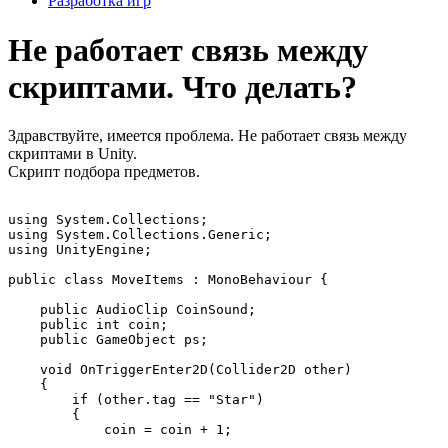
Разработка игр
Не работает связь между
скриптами. Что делать?
Здравствуйте, имеется проблема. Не работает связь между
скриптами в Unity.
Скрипт подбора предметов.
using System.Collections;

using System.Collections.Generic;

using UnityEngine;

public class MoveItems : MonoBehaviour {

    public AudioClip CoinSound;

    public int coin;

    public GameObject ps;

    void OnTriggerEnter2D(Collider2D other)

    {

        if (other.tag == "Star")

        {

            coin = coin + 1;
