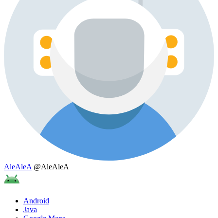
AleAleA
@AleAleA
Android
Java