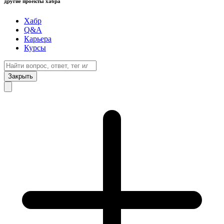
другие проекты хабра
Хабр
Q&A
Карьера
Курсы
Закрыть