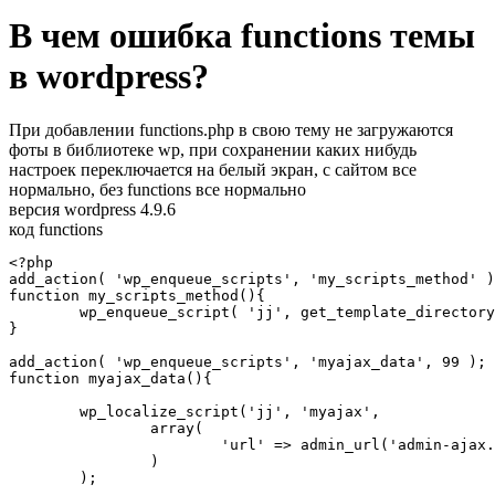
В чем ошибка functions темы
в wordpress?
При добавлении functions.php в свою тему не загружаются
фоты в библиотеке wp, при сохранении каких нибудь
настроек переключается на белый экран, с сайтом все
нормально, без functions все нормально
версия wordpress 4.9.6
код functions
<?php

add_action( 'wp_enqueue_scripts', 'my_scripts_method' )
function my_scripts_method(){

	wp_enqueue_script( 'jj', get_template_directory_uri() . '/jj.js');

}

add_action( 'wp_enqueue_scripts', 'myajax_data', 99 );

function myajax_data(){

	wp_localize_script('jj', 'myajax', 

		array(

			'url' => admin_url('admin-ajax.php')

		)

	);  
