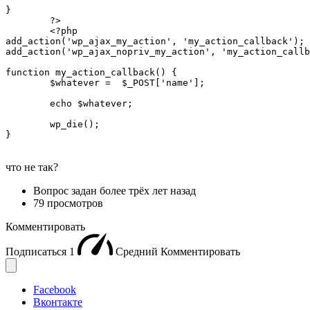
}

	?>

	<?php

add_action('wp_ajax_my_action', 'my_action_callback');

add_action('wp_ajax_nopriv_my_action', 'my_action_callb
function my_action_callback() {

	$whatever =  $_POST['name'];

	echo $whatever;

	wp_die();

}
что не так?
Вопрос задан
более трёх лет назад
79 просмотров
Комментировать
Подписаться
1
Средний
Комментировать
Facebook
Вконтакте