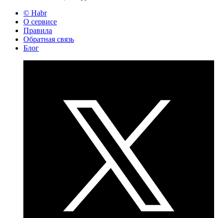
© Habr
О сервисе
Правила
Обратная связь
Блог