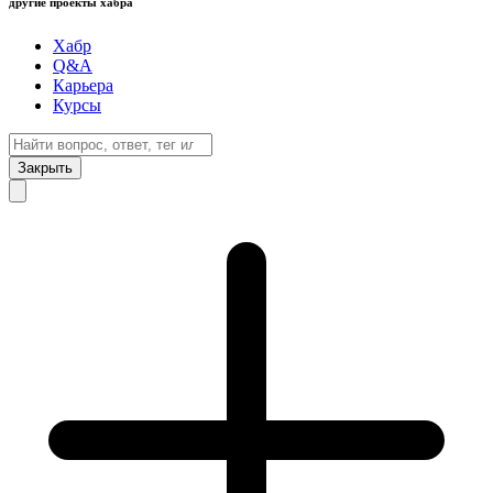
другие проекты хабра
Хабр
Q&A
Карьера
Курсы
Закрыть