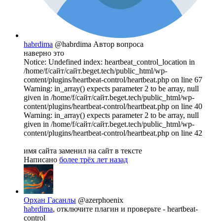
habrdima
@habrdima
Автор вопроса
наверно это
Notice: Undefined index: heartbeat_control_location in
/home/f/сайт/сайт.beget.tech/public_html/wp-
content/plugins/heartbeat-control/heartbeat.php on line 67
Warning: in_array() expects parameter 2 to be array, null
given in /home/f/сайт/сайт.beget.tech/public_html/wp-
content/plugins/heartbeat-control/heartbeat.php on line 40
Warning: in_array() expects parameter 2 to be array, null
given in /home/f/сайт/сайт.beget.tech/public_html/wp-
content/plugins/heartbeat-control/heartbeat.php on line 42
имя сайта заменил на сайт в тексте
Написано
более трёх лет назад
Орхан Гасанлы
@azerphoenix
habrdima
, отключите плагин и проверьте - heartbeat-
control