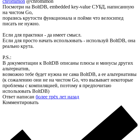
chromimon
@chromimon
Посмотри на BoltDB, embedded key-value СУБД, написанную
на чистом Go,
поразись крутости функционала и пойми что велосипед
писать не нужно.
Если для практики - да имеет смысл.
Если для просто начать использовать - используй BoltDB, она
реально крута.
P.S.:
В документации к BoltDB описаны плюсы и минусы других
альтернатив,
возможно тебе будет нужна не сама BoltDB, а ее альтернативы
(к сожалению они не на чистом Go, что вызывает некоторые
проблемы с компиляцией, поэтому я предпочитаю
использовать BoltDB)
Ответ написан
более трёх лет назад
Комментировать