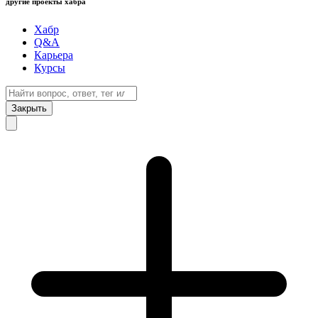
другие проекты хабра
Хабр
Q&A
Карьера
Курсы
Закрыть