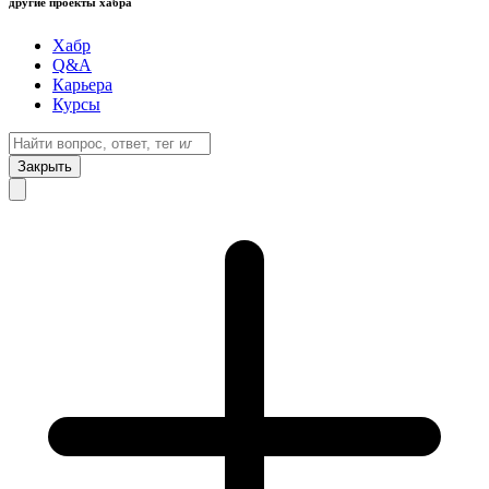
другие проекты хабра
Хабр
Q&A
Карьера
Курсы
Закрыть