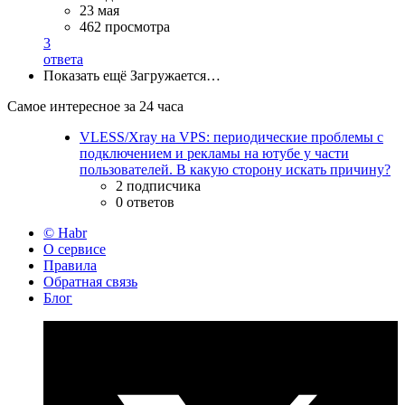
23 мая
462 просмотра
3
ответа
Показать ещё
Загружается…
Самое интересное за 24 часа
VLESS/Xray на VPS: периодические проблемы с
подключением и рекламы на ютубе у части
пользователей. В какую сторону искать причину?
2 подписчика
0 ответов
© Habr
О сервисе
Правила
Обратная связь
Блог