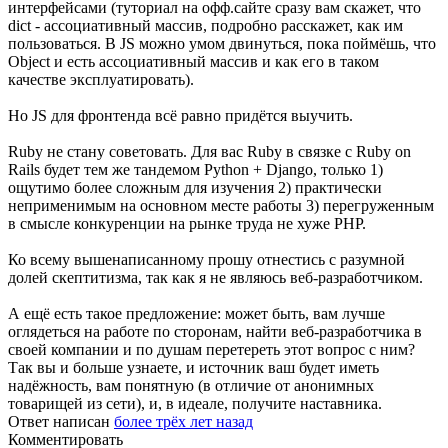
интерфейсами (туториал на офф.сайте сразу вам скажет, что
dict - ассоциативный массив, подробно расскажет, как им
пользоваться. В JS можно умом двинуться, пока поймёшь, что
Object и есть ассоциативный массив и как его в таком
качестве эксплуатировать).
Но JS для фронтенда всё равно придётся выучить.
Ruby не стану советовать. Для вас Ruby в связке с Ruby on
Rails будет тем же тандемом Python + Django, только 1)
ощутимо более сложным для изучения 2) практически
неприменимым на основном месте работы 3) перегруженным
в смысле конкуренции на рынке труда не хуже PHP.
Ко всему вышенаписанному прошу отнестись с разумной
долей скептитизма, так как я не являюсь веб-разработчиком.
А ещё есть такое предложение: может быть, вам лучше
оглядеться на работе по сторонам, найти веб-разработчика в
своей компании и по душам перетереть этот вопрос с ним?
Так вы и больше узнаете, и источник ваш будет иметь
надёжность, вам понятную (в отличие от анонимных
товарищей из сети), и, в идеале, получите наставника.
Ответ написан
более трёх лет назад
Комментировать