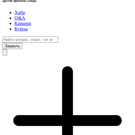
другие проекты хабра
Хабр
Q&A
Карьера
Курсы
Закрыть