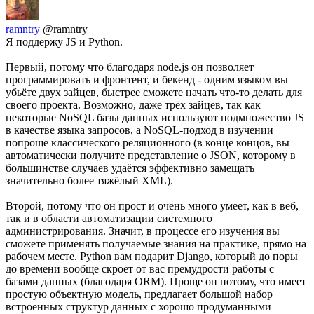
ramntry
@ramntry
Я поддержу JS и Python.
Первый, потому что благодаря node.js он позволяет
программировать и фронтент, и бекенд - одним языком вы
убьёте двух зайцев, быстрее сможете начать что-то делать для
своего проекта. Возможно, даже трёх зайцев, так как
некоторые NoSQL базы данных используют подмножество JS
в качестве языка запросов, а NoSQL-подход в изучении
попроще классического реляционного (в конце концов, вы
автоматически получите представление о JSON, которому в
большинстве случаев удаётся эффективно замещать
значительно более тяжёлый XML).
Второй, потому что он прост и очень много умеет, как в веб,
так и в области автоматизации системного
администрирования. Значит, в процессе его изучения вы
сможете применять получаемые знания на практике, прямо на
рабочем месте. Python вам подарит Django, который до поры
до времени вообще скроет от вас премудрости работы с
базами данных (благодаря ORM). Проще он потому, что имеет
простую объектную модель, предлагает большой набор
встроенных структур данных с хорошо продуманными