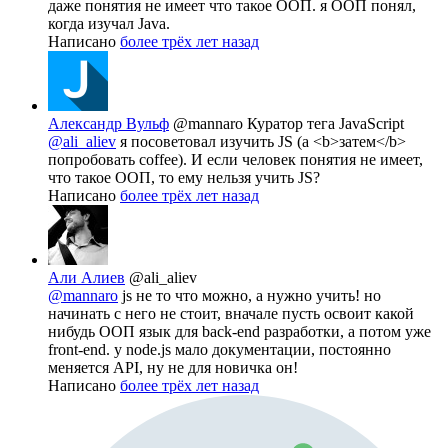
даже понятия не имеет что такое ООП. я ООП понял,
когда изучал Java.
Написано
более трёх лет назад
Александр Вульф
@mannaro
Куратор тега JavaScript
@ali_aliev
я посоветовал изучить JS (а <b>затем</b>
попробовать coffee). И если человек понятия не имеет,
что такое ООП, то ему нельзя учить JS?
Написано
более трёх лет назад
Али Алиев
@ali_aliev
@mannaro
js не то что можно, а нужно учить! но
начинать с него не стоит, вначале пусть освоит какой
нибудь ООП язык для back-end разработки, а потом уже
front-end. у node.js мало документации, постоянно
меняется API, ну не для новичка он!
Написано
более трёх лет назад