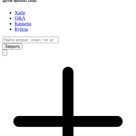
другие проекты хабра
Хабр
Q&A
Карьера
Курсы
Закрыть