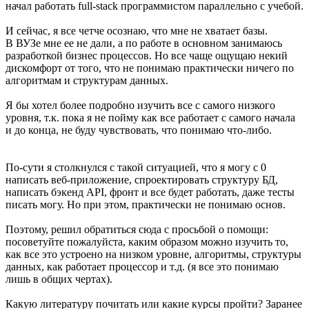
начал работать full-stack программистом параллельно с учебой.
И сейчас, я все четче осознаю, что мне не хватает базы.
В ВУЗе мне ее не дали, а по работе в основном занимаюсь
разработкой бизнес процессов. Но все чаще ощущаю некий
дискомфорт от того, что не понимаю практически ничего по
алгоритмам и структурам данных.
Я бы хотел более подробно изучить все с самого низкого
уровня, т.к. пока я не пойму как все работает с самого начала
и до конца, не буду чувствовать, что понимаю что-либо.
По-сути я столкнулся с такой ситуацией, что я могу с 0
написать веб-приложение, спроектировать структуру БД,
написать бэкенд API, фронт и все будет работать, даже тесты
писать могу. Но при этом, практически не понимаю основ.
Поэтому, решил обратиться сюда с просьбой о помощи:
посоветуйте пожалуйста, каким образом можно изучить то,
как все это устроено на низком уровне, алгоритмы, структуры
данных, как работает процессор и т.д. (я все это понимаю
лишь в общих чертах).
Какую литературу почитать или какие курсы пройти? Заранее