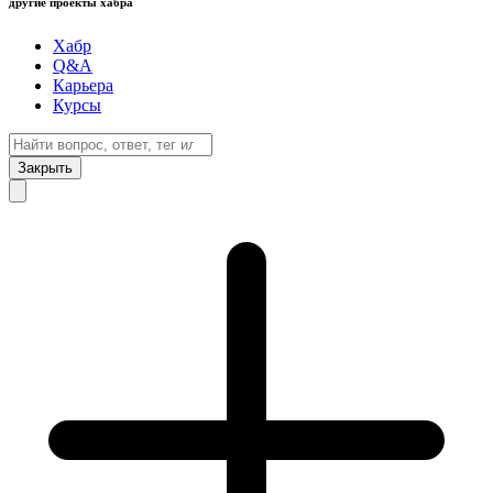
другие проекты хабра
Хабр
Q&A
Карьера
Курсы
Закрыть