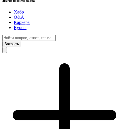
другие проекты хабра
Хабр
Q&A
Карьера
Курсы
Закрыть