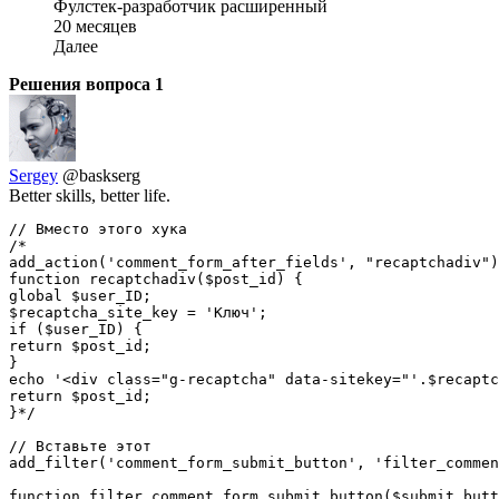
Фулстек-разработчик расширенный
20 месяцев
Далее
Решения вопроса
1
Sergey
@baskserg
Better skills, better life.
// Вместо этого хука

/*

add_action('comment_form_after_fields', "recaptchadiv")
function recaptchadiv($post_id) {

global $user_ID;

$recaptcha_site_key = 'Ключ';

if ($user_ID) {

return $post_id;

}

echo '<div class="g-recaptcha" data-sitekey="'.$recaptc
return $post_id;

}*/

// Вставьте этот

add_filter('comment_form_submit_button', 'filter_commen
function filter_comment_form_submit_button($submit_butt