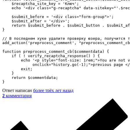
    $recaptcha_site_key = 'Ключ';

    echo '<div class="g-recaptcha" data-sitekey="'.$rec
    $submit_before = '<div class="form-group">';

    $submit_after = '</div>';

    return $submit_before . $submit_button . $submit_af
}

// В последнем хуке удалите проверку юзера, получится т
add_action('preprocess_comment', "preprocess_comment_cb
function preprocess_comment_cb($commentdata) {

    if ( ! verify_recaptcha_response() ) {

        echo '<p style="font-size: 1rem;">You are not v
             onclick="history.go(-1);">previous page </
        exit;

    }

    return $commentdata;

}
Ответ написан
более трёх лет назад
2
комментария