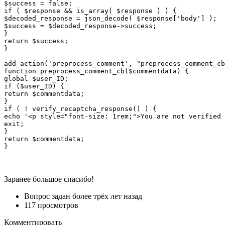
$success = false;

if ( $response && is_array( $response ) ) {

$decoded_response = json_decode( $response['body'] );

$success = $decoded_response->success;

}

return $success;

}

add_action('preprocess_comment', "preprocess_comment_cb
function preprocess_comment_cb($commentdata) {

global $user_ID;

if ($user_ID) {

return $commentdata;

}

if ( ! verify_recaptcha_response() ) {

echo '<p style="font-size: 1rem;">You are not verified 
exit;

}

return $commentdata;

}
Заранее большое спасибо!
Вопрос задан
более трёх лет назад
117 просмотров
Комментировать