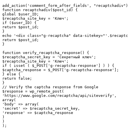
add_action('comment_form_after_fields', "recaptchadiv")
function recaptchadiv($post_id) {

global $user_ID;

$recaptcha_site_key = 'Ключ';

if ($user_ID) {

return $post_id;

}

echo '<div class="g-recaptcha" data-sitekey="'.$recaptc
return $post_id;

}

function verify_recaptcha_response() {

$recaptcha_secret_key = 'Секретный ключ';

$recaptcha_site_key = 'Ключ';

if ( isset ( $_POST['g-recaptcha-response'] ) ) {

$captcha_response = $_POST['g-recaptcha-response'];

} else {

return false;

}

// Verify the captcha response from Google

$response = wp_remote_post(

'https://www.google.com/recaptcha/api/siteverify',

array(

'body' => array(

'secret' => $recaptcha_secret_key,

'response' => $captcha_response

)

)

);
