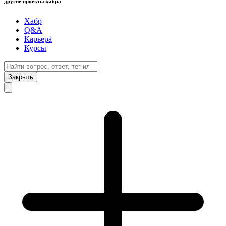
другие проекты хабра
Хабр
Q&A
Карьера
Курсы
Закрыть