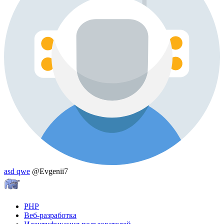
asd qwe
@Evgenii7
PHP
Веб-разработка