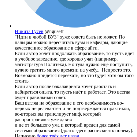
Никита Гусев
@nguseff
"Идти в любой ВУЗ" хуже совета быть не может. По
пальцам можно пересчитать вузы и кафедры, дающие
качественное образование в сфере айти.
Если автор хочет продолжать образование, то пусть идёт
в учебное заведение, где хорошо учат (например,
магистратура Политеха). Но туда нужно ещё поступить,
нужно тратить много времени на учебу... Непросто это.
Возможно придётся переехать, но это будет хотя бы того
стоить.
Если автор после бакалавриата хочет работать и
набираться опыта, то пусть идёт и работает. Это всегда
будет правильный совет.
Ваш взгляд на образование и его необходимость во-
первых не релевантен и не подтверждается практикой,
во-вторых вы транслирует миф, который
распространялся уже давно
и не от большого ума и который вреден для самой
системы образования (долго здесь расписывать почему).
Написано
более трёх лет назад