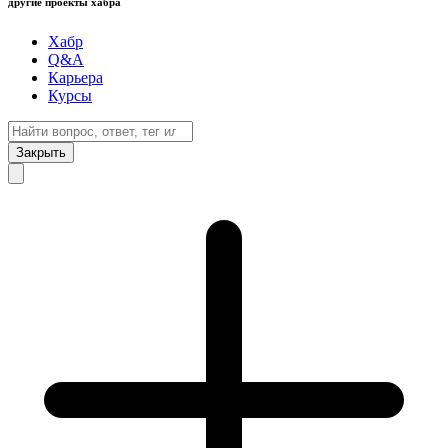
другие проекты хабра
Хабр
Q&A
Карьера
Курсы
Закрыть