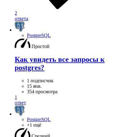
2
ответа
PostgreSQL
Простой
Как увидеть все запросы к
postgres?
1 подписчик
15 янв.
354 просмотра
1
ответ
PostgreSQL
+1 ещё
Средний