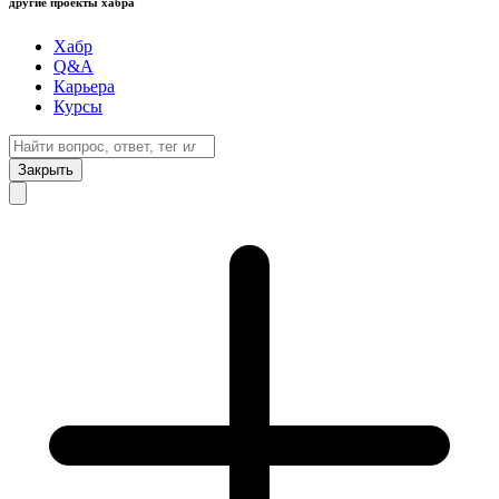
другие проекты хабра
Хабр
Q&A
Карьера
Курсы
Закрыть