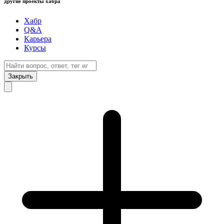
другие проекты хабра
Хабр
Q&A
Карьера
Курсы
Закрыть