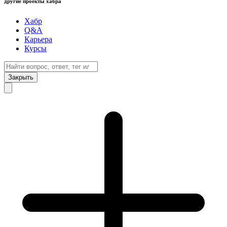
другие проекты хабра
Хабр
Q&A
Карьера
Курсы
Закрыть