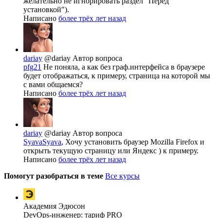
желательно не игнорировать раздел "Перед
установкой").
Написано
более трёх лет назад
dariay
@dariay
Автор вопроса
pfg21
Не поняла, а как без граф.интерфейса в браузере
будет отображаться, к примеру, страница на которой мы
с вами общаемся?
Написано
более трёх лет назад
dariay
@dariay
Автор вопроса
SyavaSyava
, Хочу установить браузер Mozilla Firefox и
открыть текущую страницу или Яндекс ) к примеру.
Написано
более трёх лет назад
Помогут разобраться в теме
Все курсы
Академия Эдюсон
DevOps-инженер: тариф PRO