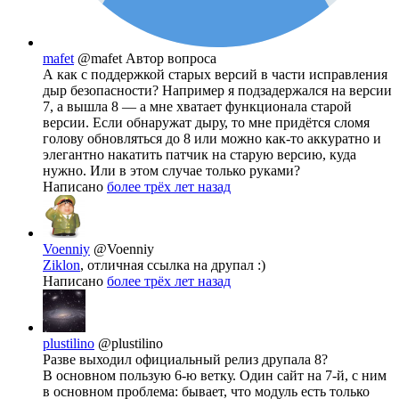
mafet
@mafet
Автор вопроса
А как с поддержкой старых версий в части исправления
дыр безопасности? Например я подзадержался на версии
7, а вышла 8 — а мне хватает функционала старой
версии. Если обнаружат дыру, то мне придётся сломя
голову обновляться до 8 или можно как-то аккуратно и
элегантно накатить патчик на старую версию, куда
нужно. Или в этом случае только руками?
Написано
более трёх лет назад
Voenniy
@Voenniy
Ziklon
, отличная ссылка на друпал :)
Написано
более трёх лет назад
plustilino
@plustilino
Разве выходил официальный релиз друпала 8?
В основном пользую 6-ю ветку. Один сайт на 7-й, с ним
в основном проблема: бывает, что модуль есть только