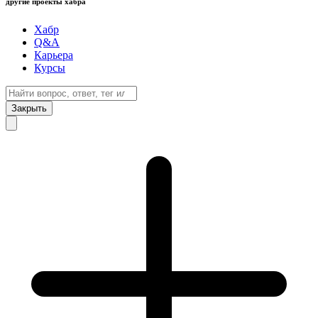
другие проекты хабра
Хабр
Q&A
Карьера
Курсы
Закрыть