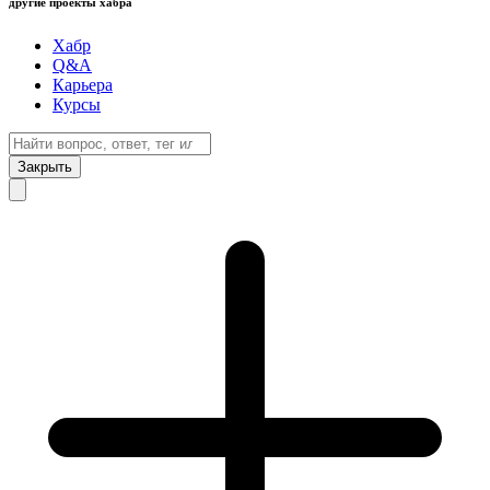
другие проекты хабра
Хабр
Q&A
Карьера
Курсы
Закрыть