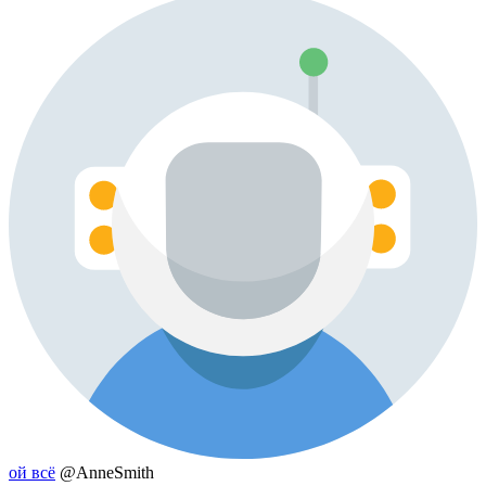
ой всё
@AnneSmith