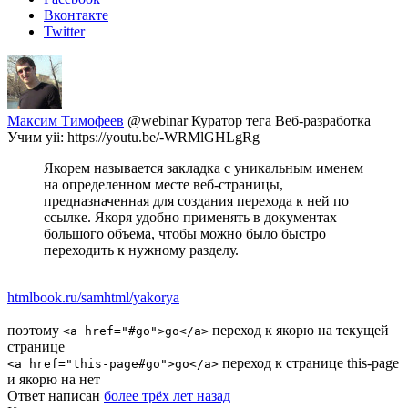
Вконтакте
Twitter
Максим Тимофеев
@webinar
Куратор тега Веб-разработка
Учим yii: https://youtu.be/-WRMlGHLgRg
Якорем называется закладка с уникальным именем
на определенном месте веб-страницы,
предназначенная для создания перехода к ней по
ссылке. Якоря удобно применять в документах
большого объема, чтобы можно было быстро
переходить к нужному разделу.
htmlbook.ru/samhtml/yakorya
поэтому
переход к якорю на текущей
<a href="#go">go</a>
странице
переход к странице this-page
<a href="this-page#go">go</a>
и якорю на нет
Ответ написан
более трёх лет назад