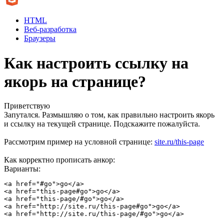
HTML
Веб-разработка
Браузеры
Как настроить ссылку на
якорь на странице?
Приветствую
Запутался. Размышляю о том, как правильно настроить якорь
и ссылку на текущей странице. Подскажите пожалуйста.
Рассмотрим пример на условной странице:
site.ru/this-page
Как корректно прописать анкор:
Варианты:
<a href="#go">go</a>

<a href="this-page#go">go</a>

<a href="this-page/#go">go</a>

<a href="http://site.ru/this-page#go">go</a>

<a href="http://site.ru/this-page/#go">go</a>