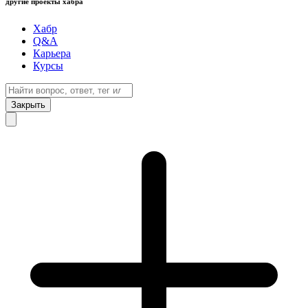
другие проекты хабра
Хабр
Q&A
Карьера
Курсы
Закрыть