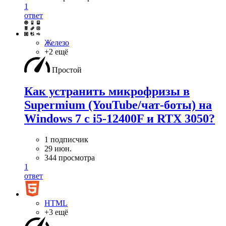
1
ответ
Железо
+2 ещё
Простой
Как устранить микрофризы в
Supermium (YouTube/чат-боты) на
Windows 7 с i5-12400F и RTX 3050?
1 подписчик
29 июн.
344 просмотра
1
ответ
HTML
+3 ещё