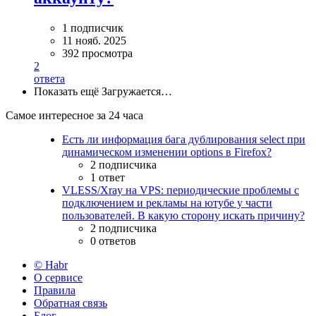
1 подписчик
11 нояб. 2025
392 просмотра
2
ответа
Показать ещё
Загружается…
Самое интересное за 24 часа
Есть ли информация бага дублирования select при
динамическом изменении options в Firefox?
2 подписчика
1 ответ
VLESS/Xray на VPS: периодические проблемы с
подключением и рекламы на ютубе у части
пользователей. В какую сторону искать причину?
2 подписчика
0 ответов
© Habr
О сервисе
Правила
Обратная связь
Блог