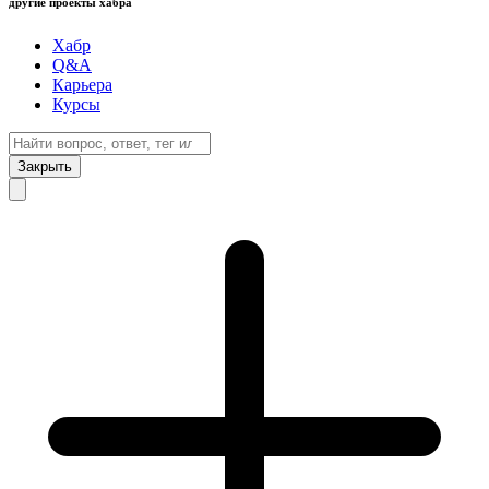
другие проекты хабра
Хабр
Q&A
Карьера
Курсы
Закрыть