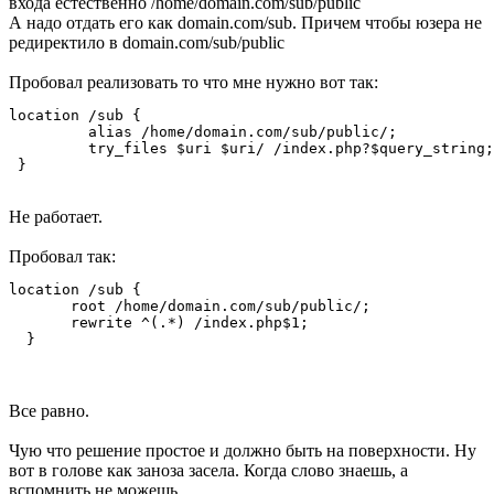
входа естественно /home/domain.com/sub/public
А надо отдать его как domain.com/sub. Причем чтобы юзера не
редиректило в domain.com/sub/public
Пробовал реализовать то что мне нужно вот так:
location /sub {

         alias /home/domain.com/sub/public/;

         try_files $uri $uri/ /index.php?$query_string;

 }
Не работает.
Пробовал так:
location /sub {

       root /home/domain.com/sub/public/;

       rewrite ^(.*) /index.php$1;

  }
Все равно.
Чую что решение простое и должно быть на поверхности. Ну
вот в голове как заноза засела. Когда слово знаешь, а
вспомнить не можешь.