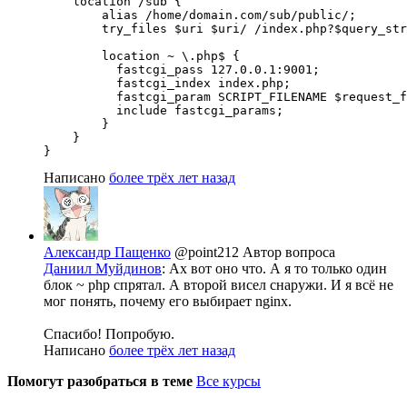
    location /sub {

        alias /home/domain.com/sub/public/;

        try_files $uri $uri/ /index.php?$query_str
        location ~ \.php$ {

          fastcgi_pass 127.0.0.1:9001;

          fastcgi_index index.php;

          fastcgi_param SCRIPT_FILENAME $request_f
          include fastcgi_params;

        }

    }

}
Написано
более трёх лет назад
Александр Пащенко
@point212
Автор вопроса
Даниил Муйдинов
: Ах вот оно что. А я то только один
блок ~ php спрятал. А второй висел снаружи. И я всё не
мог понять, почему его выбирает nginx.
Спасибо! Попробую.
Написано
более трёх лет назад
Помогут разобраться в теме
Все курсы