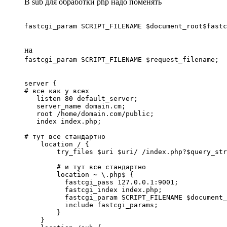
В sub для обработки php надо поменять
fastcgi_param SCRIPT_FILENAME $document_root$fastc
на
fastcgi_param SCRIPT_FILENAME $request_filename;
server {

# все как у всех

   listen 80 default_server;

   server_name domain.cm;

   root /home/domain.com/public;

   index index.php;

# тут все стандартно 

    location / {

        try_files $uri $uri/ /index.php?$query_str
        # и тут все стандартно 

        location ~ \.php$ {

          fastcgi_pass 127.0.0.1:9001;

          fastcgi_index index.php;

          fastcgi_param SCRIPT_FILENAME $document_
          include fastcgi_params;

        }

    }   
