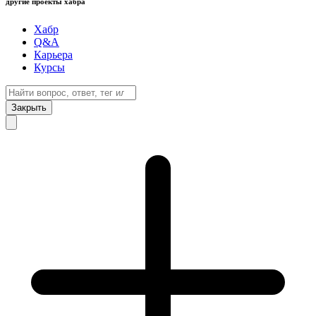
другие проекты хабра
Хабр
Q&A
Карьера
Курсы
Закрыть