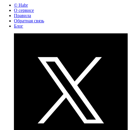
© Habr
О сервисе
Правила
Обратная связь
Блог