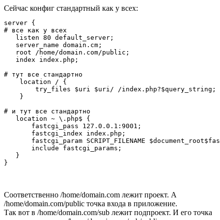
Сейчас конфиг стандартный как у всех:
server {

# все как у всех

   listen 80 default_server;

   server_name domain.cm;

   root /home/domain.com/public;

   index index.php;

# тут все стандартно 

    location / {

        try_files $uri $uri/ /index.php?$query_string;

    }

# и тут все стандартно 

   location ~ \.php$ {

       fastcgi_pass 127.0.0.1:9001;

       fastcgi_index index.php;

       fastcgi_param SCRIPT_FILENAME $document_root$fas
       include fastcgi_params;

   }

}
Соответственно /home/domain.com лежит проект. А
/home/domain.com/public точка входа в приложение.
Так вот в /home/domain.com/sub лежит подпроект. И его точка