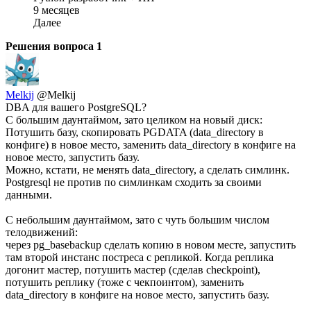
9 месяцев
Далее
Решения вопроса
1
Melkij
@Melkij
DBA для вашего PostgreSQL?
С большим даунтаймом, зато целиком на новый диск:
Потушить базу, скопировать PGDATA (data_directory в
конфиге) в новое место, заменить data_directory в конфиге на
новое место, запустить базу.
Можно, кстати, не менять data_directory, а сделать симлинк.
Postgresql не против по симлинкам сходить за своими
данными.
С небольшим даунтаймом, зато с чуть большим числом
телодвижений:
через pg_basebackup сделать копию в новом месте, запустить
там второй инстанс постреса с репликой. Когда реплика
догонит мастер, потушить мастер (сделав checkpoint),
потушить реплику (тоже с чекпоинтом), заменить
data_directory в конфиге на новое место, запустить базу.