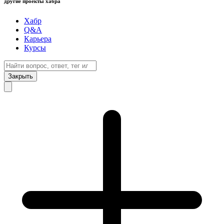
другие проекты хабра
Хабр
Q&A
Карьера
Курсы
Закрыть