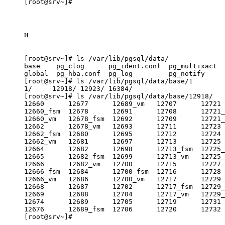
[root@srv~]#
и
[root@srv~]# ls /var/lib/pgsql/data/

base    pg_clog      pg_ident.conf  pg_multixact  
global  pg_hba.conf  pg_log         pg_notify     
[root@srv~]# ls /var/lib/pgsql/data/base/1

1/     12918/ 12923/ 16384/ 

[root@srv~]# ls /var/lib/pgsql/data/base/12918/

12660      12677      12689_vm   12707      12721 
12660_fsm  12678      12691      12708      12721_
12660_vm   12678_fsm  12692      12709      12721_
12662      12678_vm   12693      12711      12723 
12662_fsm  12680      12695      12712      12724 
12662_vm   12681      12697      12713      12725 
12664      12682      12698      12713_fsm  12725_
12665      12682_fsm  12699      12713_vm   12725_
12666      12682_vm   12700      12715      12727 
12666_fsm  12684      12700_fsm  12716      12728 
12666_vm   12686      12700_vm   12717      12729 
12668      12687      12702      12717_fsm  12729_
12669      12688      12704      12717_vm   12729_
12674      12689      12705      12719      12731 
12676      12689_fsm  12706      12720      12732 
[root@srv~]#