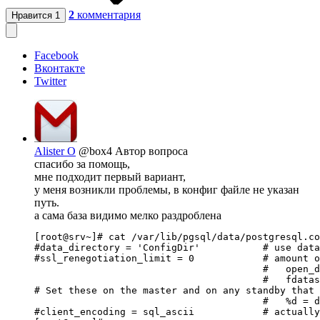
2
комментария
Нравится
1
Facebook
Вконтакте
Twitter
Alister O
@box4
Автор вопроса
спасибо за помощь,
мне подходит первый вариант,
у меня возникли проблемы, в конфиг файле не указан
путь.
а сама база видимо мелко раздроблена
[root@srv~]# cat /var/lib/pgsql/data/postgresql.co
#data_directory = 'ConfigDir'		# use data in another directory

#ssl_renegotiation_limit = 0		# amount of data between renegotiations

					#   open_datasync

					#   fdatasync (default on Linux)

# Set these on the master and on any standby that 
					#   %d = database name

#client_encoding = sql_ascii		# actually, defaults to database
