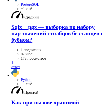
PostgreSQL
+1 ещё
Средний
Sqlx + pgx — выборка по набору
пар значений столбцов без танцев с
бубном?
1 подписчик
07 июл.
178 просмотров
1
ответ
Python
+1 ещё
Простой
Как при вызове хранимой