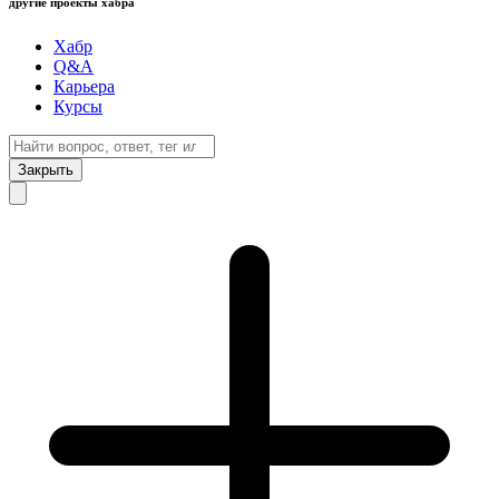
другие проекты хабра
Хабр
Q&A
Карьера
Курсы
Закрыть