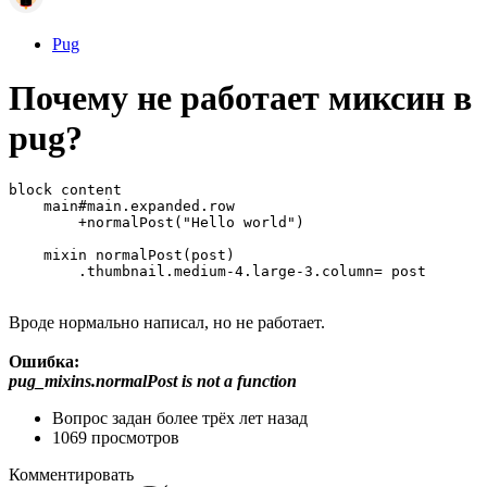
Pug
Почему не работает миксин в
pug?
block content

    main#main.expanded.row

        +normalPost("Hello world")        

    mixin normalPost(post)

        .thumbnail.medium-4.large-3.column= post
Вроде нормально написал, но не работает.
Ошибка:
pug_mixins.normalPost is not a function
Вопрос задан
более трёх лет назад
1069 просмотров
Комментировать