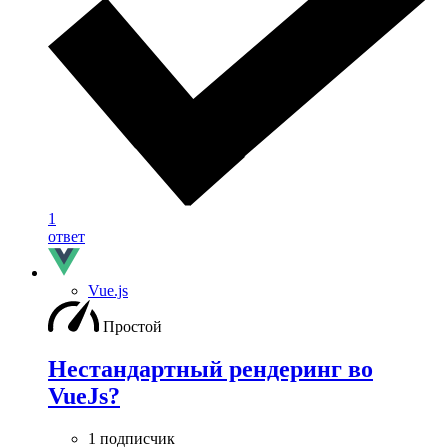
1
ответ
Vue.js
Простой
Нестандартный рендеринг во
VueJs?
1 подписчик