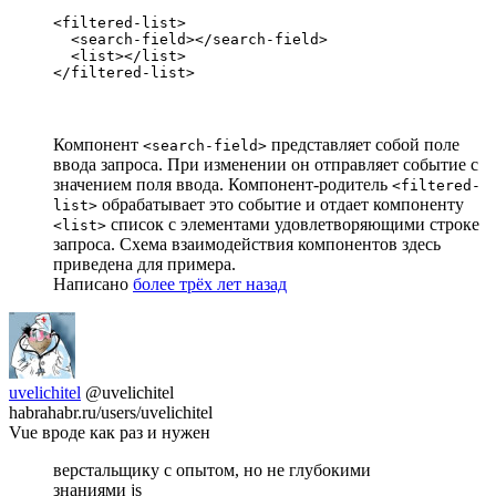
<filtered-list>

  <search-field></search-field>

  <list></list>

</filtered-list>
Компонент
представляет собой поле
<search-field>
ввода запроса. При изменении он отправляет событие с
значением поля ввода. Компонент-родитель
<filtered-
обрабатывает это событие и отдает компоненту
list>
список с элементами удовлетворяющими строке
<list>
запроса. Схема взаимодействия компонентов здесь
приведена для примера.
Написано
более трёх лет назад
uvelichitel
@uvelichitel
habrahabr.ru/users/uvelichitel
Vue вроде как раз и нужен
верстальщику с опытом, но не глубокими
знаниями js