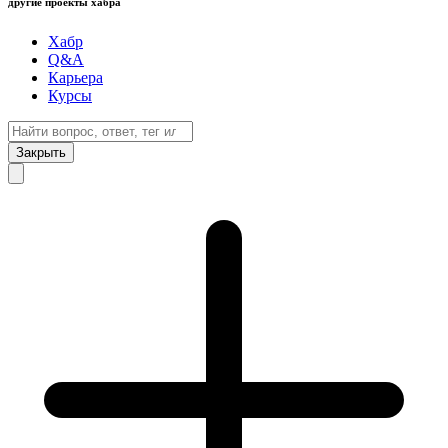
другие проекты хабра
Хабр
Q&A
Карьера
Курсы
Закрыть