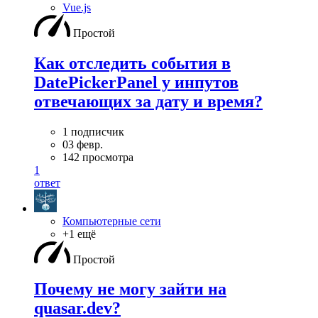
Vue.js
Простой
Как отследить события в
DatePickerPanel у инпутов
отвечающих за дату и время?
1 подписчик
03 февр.
142 просмотра
1
ответ
Компьютерные сети
+1 ещё
Простой
Почему не могу зайти на
quasar.dev?