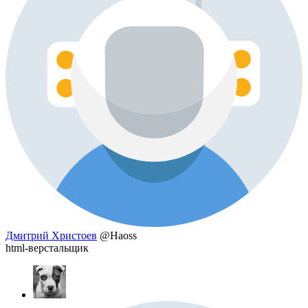
Дмитрий Христоев
@Haoss
html-верстальщик