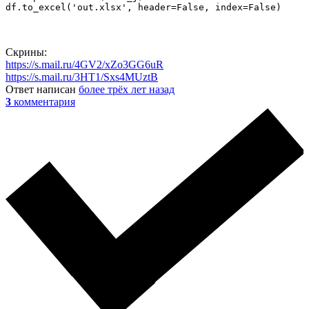
df.to_excel('out.xlsx', header=False, index=False)
Скрины:
https://s.mail.ru/4GV2/xZo3GG6uR
https://s.mail.ru/3HT1/Sxs4MUztB
Ответ написан
более трёх лет назад
3
комментария