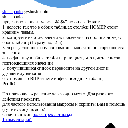
shushpanio
@shushpanio
shushpanio
предлагаю вариант через "Жо$у" но он сработает:
1. делаете так что в обоих таблицах столбец НОМЕР стоит
крайним левым.
2. копируете на отдельный лист значения из столбца номер с
обоих таблиц (1 сразу под 2-й)
3. через условное форматирование выделяете повторяющиеся
значения
4. по фильтру выбираете Фильтр по цвету -получите список
повторяющихся значений
5. получившийся список переносите на другой лист и
удаляете дубликаты
6. с помощью ВПР тянете инфу с исходных таблиц
Profit!
Но повторюсь - решение через одно место. Для разового
действия прокатит.
Для частого использования макросы и скрипты Вам в помощь
(тут не смогу помочь)
Ответ написан
более трёх лет назад
1
комментарий