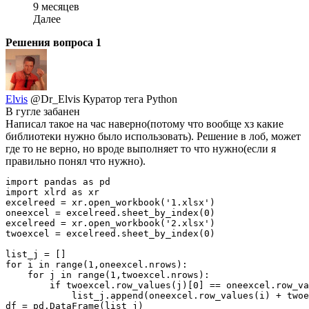
9 месяцев
Далее
Решения вопроса
1
Elvis
@Dr_Elvis
Куратор тега Python
В гугле забанен
Написал такое на час наверно(потому что вообще хз какие
библиотеки нужно было использовать). Решение в лоб, может
где то не верно, но вроде выполняет то что нужно(если я
правильно понял что нужно).
import pandas as pd

import xlrd as xr

excelreed = xr.open_workbook('1.xlsx')

oneexcel = excelreed.sheet_by_index(0)

excelreed = xr.open_workbook('2.xlsx')

twoexcel = excelreed.sheet_by_index(0)

list_j = []

for i in range(1,oneexcel.nrows):

    for j in range(1,twoexcel.nrows):

        if twoexcel.row_values(j)[0] == oneexcel.row_va
            list_j.append(oneexcel.row_values(i) + twoe
df = pd.DataFrame(list_j)
