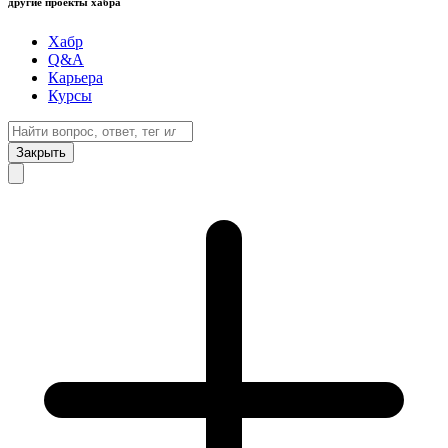
другие проекты хабра
Хабр
Q&A
Карьера
Курсы
Закрыть